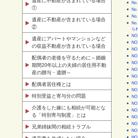
遺産に不動産が含まれている場合
N
①
N
N
遺産に不動産が含まれている場合
N
②
ら
N
遺産にアパートやマンションなど
N
の収益不動産が含まれている場合
N
N
配偶者の老後を守るために～婚姻
N
期間20年以上の夫婦の居住用不動
N
産の贈与・遺贈～
N
N
配偶者居住権とは
N
特別受益と寄与分の問題
N
N
介護をした嫁にも相続が可能とな
N
る「特別寄与制度」とは
N
N
兄弟姉妹間の相続トラブル
N
N