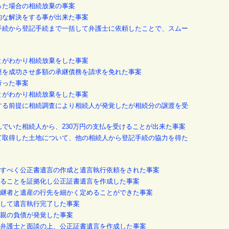
った場合の相続放棄の事案
回的な解決をする事が出来た事案
続手続から登記手続まで一括して弁護士に依頼したことで、スムー
ことがわかり相続放棄をした事案
放棄を成功させ多額の承継債務を請求を免れた事案
行った事案
ことがわかり相続放棄をした事案
求する前提に相続調査により相続人が発覚したが相続分の譲渡を受
んでいた相続人から、230万円の支払を受けることが出来た事案
って取得した土地について、他の相続人から登記手続の協力を得た
を実現すべく公正書遺言の作成と遺言執行依頼をされた事案
力があることを証拠化し公正証書遺言を作成した事案
祭祀承継者と遺産の行先を細かく定めることができた事案
に変更して遺言執行完了した事案
方の親の負債が発覚した事案
ついて弁護士と面談の上、公正証書遺言を作成した事案