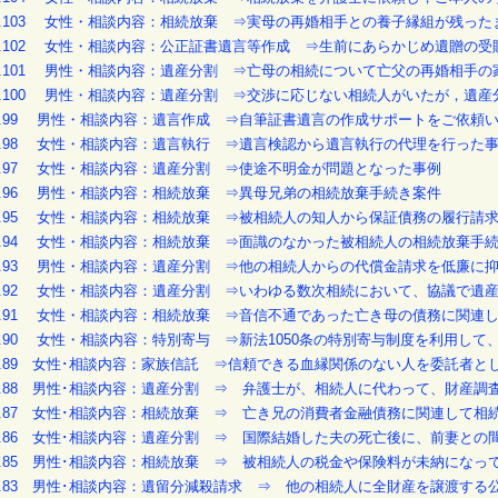
O.103 女性・相談内容：相続放棄 ⇒実母の再婚相手との養子縁組が残っ
O.102 女性・相談内容：公正証書遺言等作成 ⇒生前にあらかじめ遺贈の
O.101 男性・相談内容：遺産分割 ⇒亡母の相続について亡父の再婚相手
O.100 男性・相談内容：遺産分割 ⇒交渉に応じない相続人がいたが，遺
O.99 男性・相談内容：遺言作成 ⇒自筆証書遺言の作成サポートをご依頼
O.98 女性・相談内容：遺言執行 ⇒遺言検認から遺言執行の代理を行った
O.97 女性・相談内容：遺産分割 ⇒使途不明金が問題となった事例
O.96 男性・相談内容：相続放棄 ⇒異母兄弟の相続放棄手続き案件
O.95 女性・相談内容：相続放棄 ⇒被相続人の知人から保証債務の履行請
O.94 女性・相談内容：相続放棄 ⇒面識のなかった被相続人の相続放棄手
O.93 男性・相談内容：遺産分割 ⇒他の相続人からの代償金請求を低廉に
O.92 女性・相談内容：遺産分割 ⇒いわゆる数次相続において、協議で遺
O.91 女性・相談内容：相続放棄 ⇒音信不通であった亡き母の債務に関連
O.90 女性・相談内容：特別寄与 ⇒新法1050条の特別寄与制度を利用し
O.89 女性･相談内容：家族信託 ⇒信頼できる血縁関係のない人を委託者
O.88 男性･相談内容：遺産分割 ⇒ 弁護士が、相続人に代わって、財産
O.87 女性･相談内容：相続放棄 ⇒ 亡き兄の消費者金融債務に関連して相
O.86 女性･相談内容：遺産分割 ⇒ 国際結婚した夫の死亡後に、前妻と
O.85 男性･相談内容：相続放棄 ⇒ 被相続人の税金や保険料が未納にな
O.83 男性･相談内容：遺留分減殺請求 ⇒ 他の相続人に全財産を譲渡す