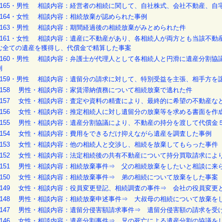
o.165・男性 相談内容：経営者の相続に関して、自社株式、会社不動産、
o.164・女性 相談内容：相続放棄が認められた事例
o.163・男性 相談内容：期間経過後の相続放棄がみとめられた件
o.161・女性 相談内容：遺産に不動産があり、各相続人が両方とも当該不
む全ての遺産を獲得し、代償金で精算した事案
o.160・男性 相談内容：弁護士が代理人として各相続人と円滑に遺産分割
例
o.159・男性 相談内容：遺留分の請求に対して、特別受益を主張、相手方を
o.158 男性・相談内容：家賃滞納債務について相続放棄で逃れた件
o.157 女性・相談内容：査定や資料の精査により、最終的に希望の不動産な
o.156 女性・相談内容：推定相続人に対し遺留分の放棄等を求める書面を作
o.155 男性・相談内容：遺産分割協議により、不動産の持分を渡して代償金
o.154 女性・相談内容：費用をできるだけ抑えながら遺産を調査した事例
o.153 女性・相談内容：他の相続人と交渉し、相続を放棄してもらった事件
o.152 女性・相談内容：法定相続後の共有不動産について持分買取請求により
o.151 男性・相談内容：相続放棄事件⇒ 父の相続放棄をしたいと相談に
o.150 女性・相談内容：相続放棄事件⇒ 弟の相続について放棄をした事案
o.149 女性・相談内容：役員変更登記、相続調査の事件⇒ 会社の役員変更
o.148 男性・相談内容：相続放棄申述事件⇒ 大叔母の相続について放棄を
o.147 男性・相談内容：遺留分侵害額請求事件⇒ 遺留分侵害額の請求を
o.146 女性・相談内容：遺産分割事件⇒ 兄の死亡による遺産分割の協議を