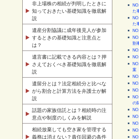
非上場株の相続が判明したときに
N
知っておきたい基礎知識を徹底解
た
N
説
た
遺産分割協議に成年後見人が参加
N
するときの基礎知識と注意点と
N
割
は？
N
遺言書に記載できる内容とは？押
N
N
さえておくべき基礎知識を徹底解
説
N
遺留分とは？法定相続分と比べな
N
N
がら割合と計算方法を弁護士が解
N
説
の
N
話題の家族信託とは？相続時の注
N
意点や制度のしくみを解説
N
相続放棄しても空き家を管理する
N
義務は消えない？責任回避の条件
N