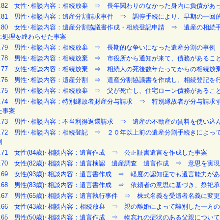
O.82 女性･相談内容：相続放棄 ⇒ 長年関わりのなかった身内に負債があ
O.81 男性･相談内容：遺産分割請求事件 ⇒ 調停手続により、早期の一
O.80 女性･相談内容：遺産分割協議書作成・相続登記申請 ⇒ 遺産の相
に処理を終わらせた事案
O.79 男性･相談内容：相続放棄 ⇒ 長期的な争いになった遺産分割の事例
O.78 男性･相談内容：相続放棄 ⇒ 市役所から通知が来て、債務がある
O.77 女性･相談内容：相続放棄 ⇒ 相続人の死後数年たってからの相続
O.76 男性･相談内容：遺産分割 ⇒ 遺産分割協議書を作成し、相続登記を
O.75 男性･相談内容：相続放棄 ⇒ 父が死亡し、住宅ローン債務がある
O.74 男性･相談内容：特別縁故者財産分与請求 ⇒ 特別縁故者が分与請
た事案
O.73 男性･相談内容：不当利得返還請求 ⇒ 遺産の不動産の賃料を使い込
O.72 男性･相談内容：相続登記 ⇒ ２０年以上前の遺産分割手続きによ
例
O.71 女性(84歳)･相談内容：遺言作成 ⇒ 公正証書遺言を作成した事案
O.70 女性(82歳)･相談内容：遺言検認 遺産調査 遺言作成 ⇒ 意思
O.69 女性(93歳)･相談内容：遺言書作成 ⇒ 軽度の認知症でも遺言能
O.68 男性(83歳)･相談内容：遺言書作成 ⇒ 依頼者の意思に基づき、
O.67 男性(65歳)･相談内容：遺言執行事件 ⇒ 株式名義を受遺者名義
O.66 女性(43歳)･相談内容：相続放棄 ⇒ 親の離婚によって離別した一
O.65 男性(50歳)･相談内容：遺言作成 ⇒ 物忘れの症状のある父親に