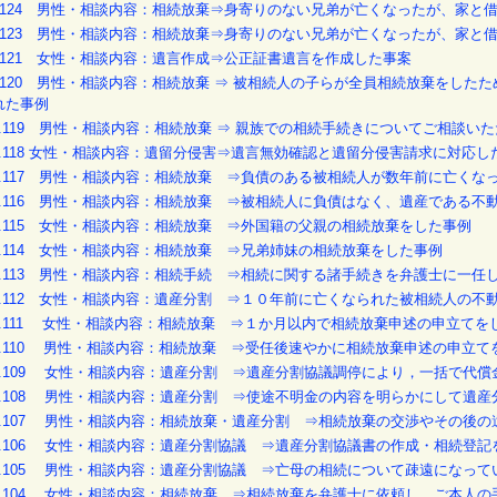
o.124 男性・相談内容：相続放棄⇒身寄りのない兄弟が亡くなったが、家と
o.123 男性・相談内容：相続放棄⇒身寄りのない兄弟が亡くなったが、家と
o.121 女性・相談内容：遺言作成⇒公正証書遺言を作成した事案
o.120 男性・相談内容：相続放棄 ⇒ 被相続人の子らが全員相続放棄をし
れた事例
O.119 男性・相談内容：相続放棄 ⇒ 親族での相続手続きについてご相談い
O.118 女性・相談内容：遺留分侵害⇒遺言無効確認と遺留分侵害請求に対応し
O.117 男性・相談内容：相続放棄 ⇒負債のある被相続人が数年前に亡くな
O.116 男性・相談内容：相続放棄 ⇒被相続人に負債はなく、遺産である
O.115 女性・相談内容：相続放棄 ⇒外国籍の父親の相続放棄をした事例
O.114 女性・相談内容：相続放棄 ⇒兄弟姉妹の相続放棄をした事例
O.113 男性・相談内容：相続手続 ⇒相続に関する諸手続きを弁護士に一
O.112 女性・相談内容：遺産分割 ⇒１０年前に亡くなられた被相続人の
O.111 女性・相談内容：相続放棄 ⇒１か月以内で相続放棄申述の申立てを
O.110 男性・相談内容：相続放棄 ⇒受任後速やかに相続放棄申述の申立て
O.109 女性・相談内容：遺産分割 ⇒遺産分割協議調停により，一括で代
O.108 男性・相談内容：遺産分割 ⇒使途不明金の内容を明らかにして遺
O.107 男性・相談内容：相続放棄・遺産分割 ⇒相続放棄の交渉やその後
O.106 女性・相談内容：遺産分割協議 ⇒遺産分割協議書の作成・相続登記
O.105 男性・相談内容：遺産分割協議 ⇒亡母の相続について疎遠になっ
O.104 女性・相談内容：相続放棄 ⇒相続放棄を弁護士に依頼し，ご本人