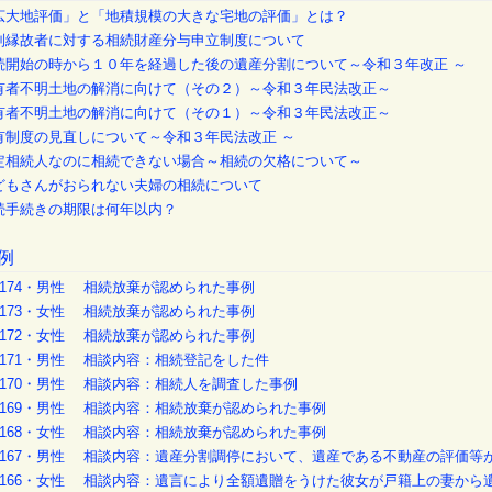
広大地評価」と「地積規模の大きな宅地の評価」とは？
別縁故者に対する相続財産分与申立制度について
続開始の時から１０年を経過した後の遺産分割について～令和３年改正 ～
有者不明土地の解消に向けて（その２）～令和３年民法改正～
有者不明土地の解消に向けて（その１）～令和３年民法改正～
有制度の見直しについて～令和３年民法改正 ～
定相続人なのに相続できない場合～相続の欠格について～
どもさんがおられない夫婦の相続について
続手続きの期限は何年以内？
例
o.174・男性 相続放棄が認められた事例
o.173・女性 相続放棄が認められた事例
o.172・女性 相続放棄が認められた事例
o.171・男性 相談内容：相続登記をした件
o.170・男性 相談内容：相続人を調査した事例
o.169・男性 相談内容：相続放棄が認められた事例
o.168・女性 相談内容：相続放棄が認められた事例
o.167・男性 相談内容：遺産分割調停において、遺産である不動産の評価等
o.166・女性 相談内容：遺言により全額遺贈をうけた彼女が戸籍上の妻から