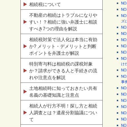
N
相続税について
N
不動産の相続はトラブルになりや
N
ズ
すい！？相続に強い弁護士に相談
N
すべき7つの理由を解説
N
相続税対策で法人化は本当に有効
N
か? メリット・デメリットと判断
N
N
ポイントを弁護士が解説
N
特別寄与料は相続税の課税対象
け
N
か？請求ができる人と手続きの流
N
れや注意点を解説
事
土地相続時に知っておきたい共有
N
N
名義の基礎知識と注意点
N
相続人が行方不明！探し方と相続
N
人調査とは？遺産分割協議につい
N
て
N
N