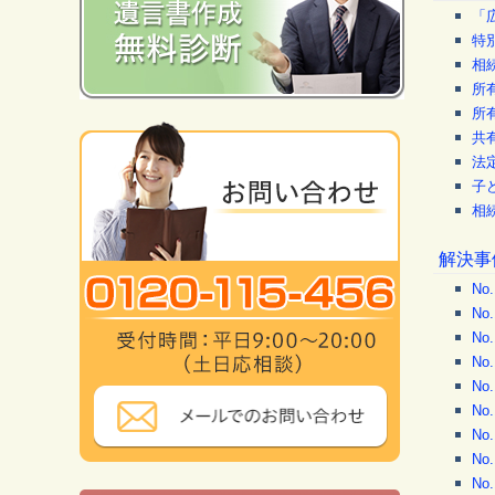
「
特
相
所
所
共
法
子
相
解決事
N
N
N
N
N
N
N
N
N