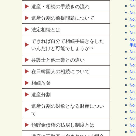
N
遺産・相続の手続きの流れ
N
遺産分割の前提問題について
N
N
法定相続とは
N
N
できれば自分で相続手続きをした
手
いんだけど可能でしょうか？
N
N
弁護士と他士業との違い
N
在日韓国人の相続について
N
N
相続放棄
N
N
遺産分割
N
N
遺産分割の対象となる財産につい
N
て
N
預貯金債権の払戻し制度とは
N
N