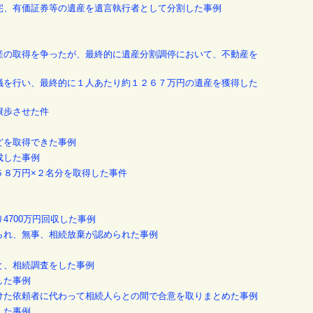
自宅、有価証券等の遺産を遺言執行者として分割した事例
動産の取得を争ったが、最終的に遺産分割調停において、不動産を
協議を行い、最終的に１人あたり約１２６７万円の遺産を獲得した
譲歩させた件
どを取得できた事例
成した事例
５８万円×２名分を取得した事件
4700万円回収した事例
来られ、無事、相続放棄が認められた事例
と、相続調査をした事例
した事例
受けた依頼者に代わって相続人らとの間で合意を取りまとめた事例
した事例