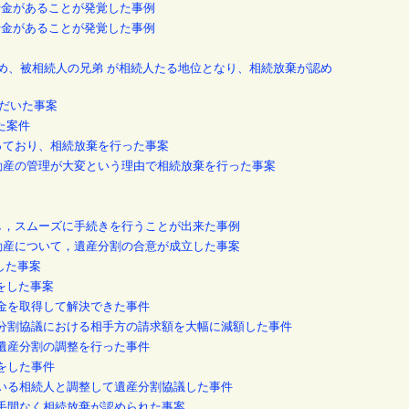
借金があることが発覚した事例
借金があることが発覚した事例
たため、被相続人の兄弟 が相続人たる地位となり、相続放棄が認め
ただいた事案
た案件
っており、相続放棄を行った事案
不動産の管理が大変という理由で相続放棄を行った事案
任し，スムーズに手続きを行うことが出来た事例
不動産について，遺産分割の合意が成立した事案
した事案
をした事案
償金を取得して解決できた事件
産分割協議における相手方の請求額を大幅に減額した事件
の遺産分割の調整を行った事件
をした事件
ている相続人と調整して遺産分割協議した事件
の手間なく相続放棄が認められた事案