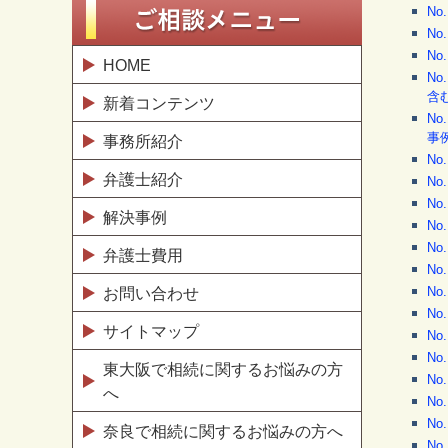
N
N
N
HOME
N
含
新着コンテンツ
N
事
事務所紹介
N
弁護士紹介
N
N
解決事例
N
N
弁護士費用
N
N
お問い合わせ
N
サイトマップ
N
N
東大阪で相続に関するお悩みの方
N
へ
N
N
奈良で相続に関するお悩みの方へ
N