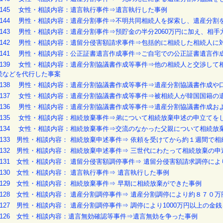
o.145 女性・相談内容：遺言執行事件⇒遺言執行した事例
o.144 男性・相談内容：遺産分割事件⇒不明共同相続人を探索し、遺産分割
o.143 男性・相談内容：遺産分割事件⇒預貯金の半分2060万円に加え、相
o.142 男性・相談内容：遺留分侵害額請求事件⇒包括的に相続した相続人
o.141 男性・相談内容：公正証書遺言作成事件⇒ご自宅での公正証書遺言作
o.139 女性・相談内容：遺産分割協議書作成等事件⇒他の相続人と交渉し
続などを代行した事案
o.138 男性・相談内容：遺産分割協議書作成等事件⇒遺産分割協議書作成
o.137 女性・相談内容：遺産分割協議書作成等事件⇒被相続人が韓国国籍
o.136 男性・相談内容：遺産分割協議書作成等事件⇒遺産分割協議書作成
o.135 女性・相談内容：相続放棄事件⇒弟について相続放棄申述の申立てを
o.134 女性・相談内容：相続放棄事件⇒交流のなかった父親について相続放
o.133 男性・相談内容： 相続放棄申述事件⇒ 依頼を受けてから約１週間で
o.132 男性・相談内容： 相続放棄申述事件⇒ 三世代にわたって相続放棄の
o.131 女性・相談内容： 遺留分侵害額調停事件⇒ 遺留分侵害額請求調停
o.130 女性・相談内容： 遺言執行事件⇒ 遺言執行した事例
o.129 女性・相談内容： 相続放棄事件⇒ 早期に相続放棄ができた事例
o.128 女性・相談内容： 遺産分割調停事件⇒ 遺産分割調停により約８７０
o.127 男性・相談内容： 遺産分割調停事件⇒ 調停により1000万円以上の
o.126 女性・相談内容：遺言無効確認等事件⇒遺言無効を争った事例