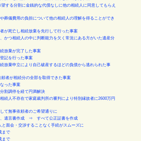
の希望する分割に金銭的な代償なしに他の相続人に同意してもらえ
、墓代や葬儀費用の負担について他の相続人の理解を得ることができ
社代表者が死亡し相続放棄を先行して行った事案
に多く、かつ相続人の中に判断能力を欠く常況にある方がいた遺産分
に相続放棄が完了した事案
相続登記を行った事案
よる相続放棄申立により自己破産するほどの負債から逃れられた事
て依頼者が相続分の全部を取得できた事案
題となった事案
遺産分割調停を経て円満解決
⇒ 相続人不存在で家庭裁判所の審判により特別縁故者に2600万円
申立をして無事依頼者のご希望通りに
任契約、遺言書作成 ⇒ すべて公正証書を作成
相続人と面会・交渉することなく手続がスムーズに
作成まで
作成まで