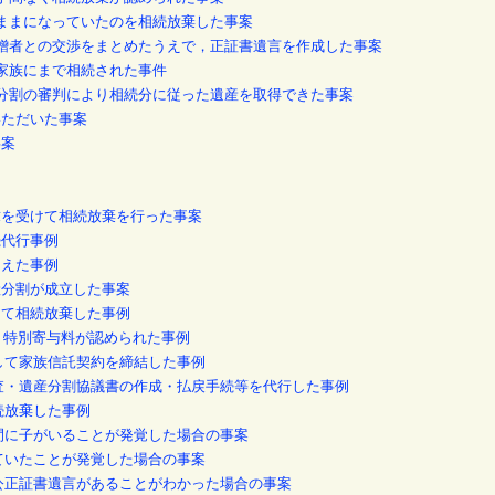
たままになっていたのを相続放棄した事案
受贈者との交渉をまとめたうえで，正証書遺言を作成した事案
の家族にまで相続された事件
産分割の審判により相続分に従った遺産を取得できた事案
いただいた事案
事案
求を受けて相続放棄を行った事案
続代行事例
抑えた事例
産分割が成立した事案
して相続放棄した事例
て、特別寄与料が認められた事例
として家族信託契約を締結した事例
調査・遺産分割協議書の作成・払戻手続等を代行した事例
続放棄した事例
の間に子がいることが発覚した場合の事案
っていたことが発覚した場合の事案
る公正証書遺言があることがわかった場合の事案