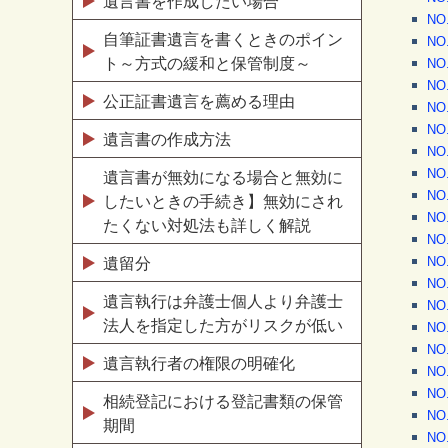
遺言書を作成したい場合
N
自筆証書遺言を書くときのポイン
N
ト～方式の緩和と保管制度～
N
N
公正証書遺言を薦める理由
N
N
遺言書の作成方法
N
N
遺言書が無効になる場合と無効に
N
したいときの手続き】無効にされ
N
たくない対処法も詳しく解説
N
N
遺留分
N
遺言執行は弁護士個人より弁護士
N
法人を指定した方がリスクが低い
N
N
遺言執行者の権限の明確化
N
N
相続登記における登記書類の保管
N
期間
N