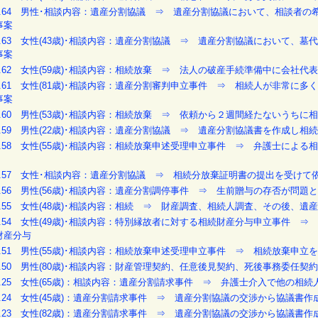
O.64 男性･相談内容：遺産分割協議 ⇒ 遺産分割協議において、相談者
事案
O.63 女性(43歳)･相談内容：遺産分割協議 ⇒ 遺産分割協議において
事案
O.62 女性(59歳)･相談内容：相続放棄 ⇒ 法人の破産手続準備中に会
O.61 女性(81歳)･相談内容：遺産分割審判申立事件 ⇒ 相続人が非常
事案
O.60 男性(53歳)･相談内容：相続放棄 ⇒ 依頼から２週間経たないうち
O.59 男性(22歳)･相談内容：遺産分割協議 ⇒ 遺産分割協議書を作成し
O.58 女性(55歳)･相談内容：相続放棄申述受理申立事件 ⇒ 弁護士に
案
O.57 女性･相談内容：遺産分割協議 ⇒ 相続分放棄証明書の提出を受け
O.56 男性(56歳)･相談内容：遺産分割調停事件 ⇒ 生前贈与の存否が問
O.55 女性(48歳)･相談内容：相続 ⇒ 財産調査、相続人調査、その後、
O.54 女性(49歳)･相談内容：特別縁故者に対する相続財産分与申立事件 
財産分与
O.51 男性(55歳)･相談内容：相続放棄申述受理申立事件 ⇒ 相続放棄
O.50 男性(80歳)･相談内容：財産管理契約、任意後見契約、死後事務委
O.25 女性(65歳)：相談内容：遺産分割請求事件 ⇒ 弁護士介入で他の
O.24 女性(45歳)：遺産分割請求事件 ⇒ 遺産分割協議の交渉から協議書
O.23 女性(82歳)：遺産分割請求事件 ⇒ 遺産分割協議の交渉から協議書