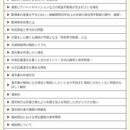
遺産にアパートやマンションなどの収益不動産が含まれている場合
配偶者の老後を守るために～婚姻期間20年以上の夫婦の居住用不動産の贈与・遺贈～
配偶者居住権とは
特別受益と寄与分の問題
介護をした嫁にも相続が可能となる「特別寄与制度」とは
兄弟姉妹間の相続トラブル
遺言書を作成したい場合
自筆証書遺言を書くときのポイント～方式の緩和と保管制度～
公正証書遺言を薦める理由
遺言書の作成方法
遺言書が無効になる場合と無効にしたいときの手続き】無効にされたくない対処法も
詳しく解説
遺留分
遺言執行は弁護士個人より弁護士法人を指定した方がリスクが低い
遺言執行者の権限の明確化
相続登記における登記書類の保管期間
相続税について