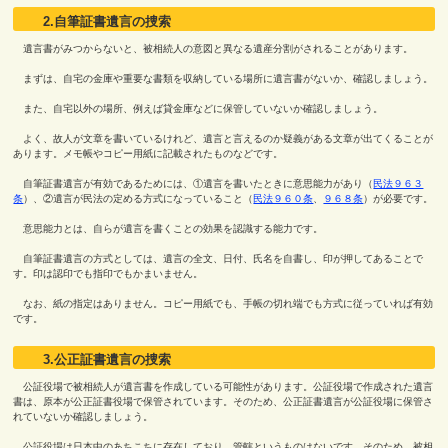
2.自筆証書遺言の捜索
遺言書がみつからないと、被相続人の意図と異なる遺産分割がされることがあります。
まずは、自宅の金庫や重要な書類を収納している場所に遺言書がないか、確認しましょう。
また、自宅以外の場所、例えば貸金庫などに保管していないか確認しましょう。
よく、故人が文章を書いているけれど、遺言と言えるのか疑義がある文章が出てくることが
あります。メモ帳やコピー用紙に記載されたものなどです。
自筆証書遺言が有効であるためには、①遺言を書いたときに意思能力があり（
民法９６３
条
）、②遺言が民法の定める方式になっていること（
民法９６０条
、
９６８条
）が必要です。
意思能力とは、自らが遺言を書くことの効果を認識する能力です。
自筆証書遺言の方式としては、遺言の全文、日付、氏名を自書し、印が押してあることで
す。印は認印でも指印でもかまいません。
なお、紙の指定はありません。コピー用紙でも、手帳の切れ端でも方式に従っていれば有効
です。
3.公正証書遺言の捜索
公証役場で被相続人が遺言書を作成している可能性があります。公証役場で作成された遺言
書は、原本が公正証書役場で保管されています。そのため、公正証書遺言が公証役場に保管さ
れていないか確認しましょう。
公証役場は日本中のあちこちに存在しており、管轄というものはないです。そのため、被相