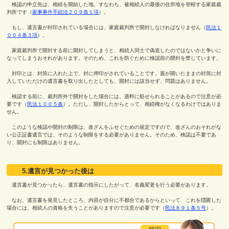
検認の申立先は、相続を開始した地、すなわち、被相続人の最後の住所地を管轄する家庭裁
判所です（
家事事件手続法２０９条１項
）。
もし、遺言書が封印されている場合には、家庭裁判所で開封しなければなりません（
民法１
００４条３項
）。
家庭裁判所で開封する前に開封してしまうと、相続人同士で偽造したのではないかと争いに
なってしまうおそれがあります。そのため、これを防ぐために検認前の開封を禁じています。
封印とは、封筒に入れた上で、封に押印がされていることです。蓋が開いたままの封筒に封
入していただけの遺言書を取り出したとしても、開封には該当せず、問題はありません。
検認する前に、裁判所外で開封をした場合には、過料に処せられることがあるので注意が必
要です（
民法１００５条
）。ただし、開封したからとって、相続権がなくなるわけではありま
せん。
このような検認や開封の制限は、改ざんをふせぐための規定ですので、改ざんのおそれがな
い公正証書遺言では、そのような制限をする必要がありません。そのため、検認は不要であ
り、開封にも制限はありません。
5.遺言が見つかった後は
遺言書が見つかったら、遺言書の指示にしたがって、名義変更を行う必要があります。
なお、遺言書を発見したところ、内容が自分に不都合であるからといって、これを隠匿した
場合には、相続人の資格を失うことがありますので注意が必要です（
民法８９１条５号
）。