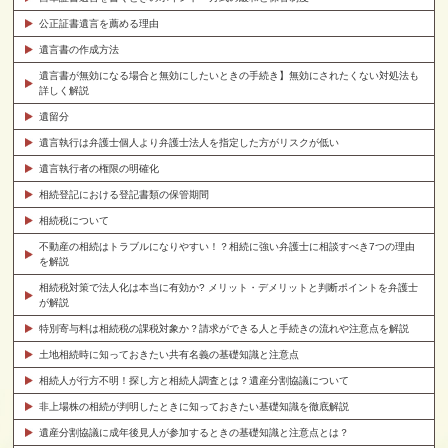
公正証書遺言を薦める理由
遺言書の作成方法
遺言書が無効になる場合と無効にしたいときの手続き】無効にされたくない対処法も
詳しく解説
遺留分
遺言執行は弁護士個人より弁護士法人を指定した方がリスクが低い
遺言執行者の権限の明確化
相続登記における登記書類の保管期間
相続税について
不動産の相続はトラブルになりやすい！？相続に強い弁護士に相談すべき7つの理由
を解説
相続税対策で法人化は本当に有効か? メリット・デメリットと判断ポイントを弁護士
が解説
特別寄与料は相続税の課税対象か？請求ができる人と手続きの流れや注意点を解説
土地相続時に知っておきたい共有名義の基礎知識と注意点
相続人が行方不明！探し方と相続人調査とは？遺産分割協議について
非上場株の相続が判明したときに知っておきたい基礎知識を徹底解説
遺産分割協議に成年後見人が参加するときの基礎知識と注意点とは？