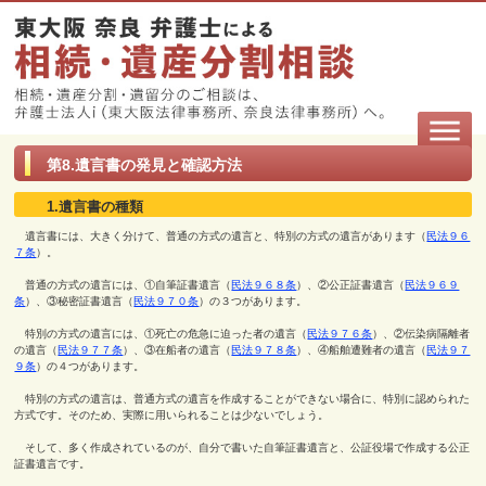
第8.遺言書の発見と確認方法
1.遺言書の種類
遺言書には、大きく分けて、普通の方式の遺言と、特別の方式の遺言があります（
民法９６
７条
）。
普通の方式の遺言には、①自筆証書遺言（
民法９６８条
）、②公正証書遺言（
民法９６９
条
）、③秘密証書遺言（
民法９７０条
）の３つがあります。
特別の方式の遺言には、①死亡の危急に迫った者の遺言（
民法９７６条
）、②伝染病隔離者
の遺言（
民法９７７条
）、③在船者の遺言（
民法９７８条
）、④船舶遭難者の遺言（
民法９７
９条
）の４つがあります。
特別の方式の遺言は、普通方式の遺言を作成することができない場合に、特別に認められた
方式です。そのため、実際に用いられることは少ないでしょう。
そして、多く作成されているのが、自分で書いた自筆証書遺言と、公証役場で作成する公正
証書遺言です。