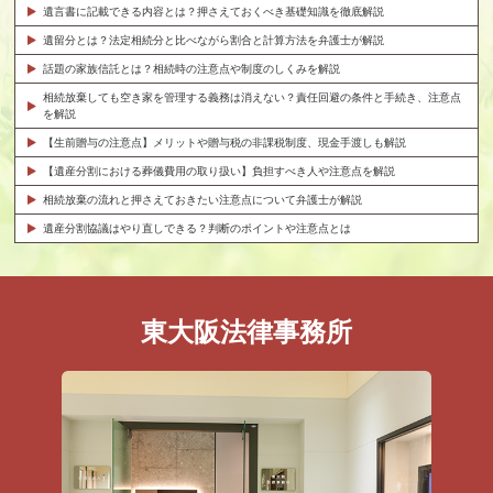
遺言書に記載できる内容とは？押さえておくべき基礎知識を徹底解説
遺留分とは？法定相続分と比べながら割合と計算方法を弁護士が解説
話題の家族信託とは？相続時の注意点や制度のしくみを解説
相続放棄しても空き家を管理する義務は消えない？責任回避の条件と手続き、注意点
を解説
【生前贈与の注意点】メリットや贈与税の非課税制度、現金手渡しも解説
【遺産分割における葬儀費用の取り扱い】負担すべき人や注意点を解説
相続放棄の流れと押さえておきたい注意点について弁護士が解説
遺産分割協議はやり直しできる？判断のポイントや注意点とは
東大阪法律事務所