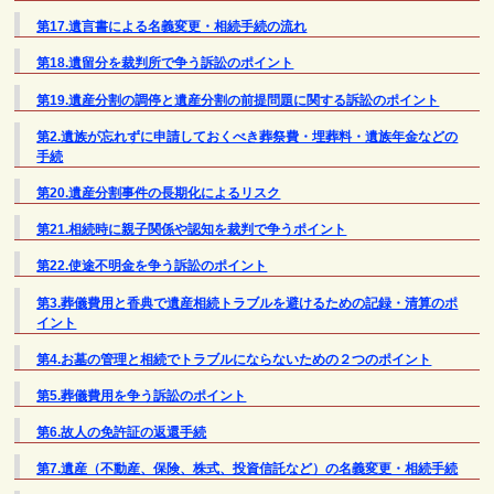
第17.遺言書による名義変更・相続手続の流れ
第18.遺留分を裁判所で争う訴訟のポイント
第19.遺産分割の調停と遺産分割の前提問題に関する訴訟のポイント
第2.遺族が忘れずに申請しておくべき葬祭費・埋葬料・遺族年金などの
手続
第20.遺産分割事件の長期化によるリスク
第21.相続時に親子関係や認知を裁判で争うポイント
第22.使途不明金を争う訴訟のポイント
第3.葬儀費用と香典で遺産相続トラブルを避けるための記録・清算のポ
イント
第4.お墓の管理と相続でトラブルにならないための２つのポイント
第5.葬儀費用を争う訴訟のポイント
第6.故人の免許証の返還手続
第7.遺産（不動産、保険、株式、投資信託など）の名義変更・相続手続