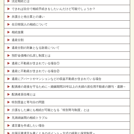
法定相続とは
できれば自分で相続手続きをしたいんだけど可能でしょうか？
弁護士と他士業との違い
在日韓国人の相続について
相続放棄
遺産分割
遺産分割の対象となる財産について
預貯金債権の払戻し制度とは
遺産に不動産が含まれている場合①
遺産に不動産が含まれている場合②
遺産にアパートやマンションなどの収益不動産が含まれている場合
配偶者の老後を守るために～婚姻期間20年以上の夫婦の居住用不動産の贈与・遺贈～
配偶者居住権とは
特別受益と寄与分の問題
介護をした嫁にも相続が可能となる「特別寄与制度」とは
兄弟姉妹間の相続トラブル
遺言書を作成したい場合
自筆証書遺言を書くときのポイント～方式の緩和と保管制度～