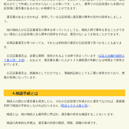
続人がどこで作成したか分からないことが多いです。しかし、最寄りの公証役場から全国の公
証役場に遺言書があるかないか検索することができます。
遺言書があると分かれば、保管している公証役場に遺言書の謄本の交付の請求をしましょ
う。
他の相続人が公正証書遺言の謄本を持っていたとしても、相続人間で謄本を見ることができ
ない場合にも公証役場に自ら謄本の請求をすれば、遺言のないようを知ることができます。
自筆証書遺言が見つかっても、それとは別内容の遺言が公証役場で見つかることもありま
す。
公正証書遺言は、必要な期間、保存されるよう法律で決まっています（
公証人法施行規則２
７条１項・３項
）。おおよそ、遺言書を書いた人が１２０歳程度の年齢になる時期まで保管さ
れています。
公正証書遺言は、紙媒体としてだけでなく、電磁的記録としても二重に保管されており、捜
索が容易になっています。
4.検認手続とは
相続人の誰かが遺言書を発見したら、それが公証役場で作成された遺言でなければ、家庭裁
判所で検認の手続をしなければなりません（
民法１００４条１項
）。
検認とは、他の相続人も裁判所に呼ばれ、遺言書の存在を確認することをいいます。
検認の具体的な作業は、遺言書の内容の朗読、閲覧、調書の作成です。