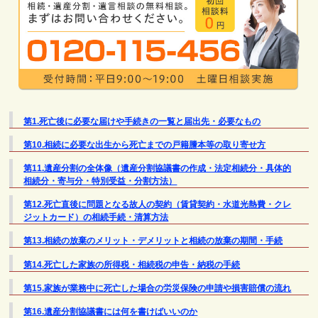
第1.死亡後に必要な届けや手続きの一覧と届出先・必要なもの
第10.相続に必要な出生から死亡までの戸籍謄本等の取り寄せ方
第11.遺産分割の全体像（遺産分割協議書の作成・法定相続分・具体的
相続分・寄与分・特別受益・分割方法）
第12.死亡直後に問題となる故人の契約（賃貸契約・水道光熱費・クレ
ジットカード）の相続手続・清算方法
第13.相続の放棄のメリット・デメリットと相続の放棄の期間・手続
第14.死亡した家族の所得税・相続税の申告・納税の手続
第15.家族が業務中に死亡した場合の労災保険の申請や損害賠償の流れ
第16.遺産分割協議書には何を書けばいいのか