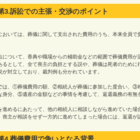
第3.訴訟での主張・交渉のポイント
おいては、葬儀に関して支出された費用のうち、本来全員で
。
について、香典や職場からの補助金などの範囲で葬儀費用が
あるとして、全て喪主の負担とする説や、葬儀は死者のために
説が対立しており、裁判例も分かれています。
は、①葬儀費用の額、②相続人が葬儀に参加した度合い、③
な身分、⑤遺産の金額などの事情を考慮して、返還義務の有無
進めるにあたって、他の相続人に相談しながら進めていた場
、喪主が相談をせず一方的に進めてしまった場合には、返還が
第4.葬儀費用で争いとなる背景