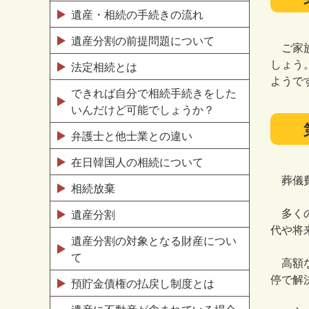
遺産・相続の手続きの流れ
遺産分割の前提問題について
ご家族
しょう
法定相続とは
ようで
できれば自分で相続手続きをした
いんだけど可能でしょうか？
弁護士と他士業との違い
在日韓国人の相続について
葬儀費
相続放棄
多くの
遺産分割
代や将
遺産分割の対象となる財産につい
て
高額な
停で解
預貯金債権の払戻し制度とは