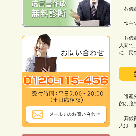
葬儀費
喪主の
葬儀費
人間で
に、民
遺産分
的な強
葬儀費
人は、