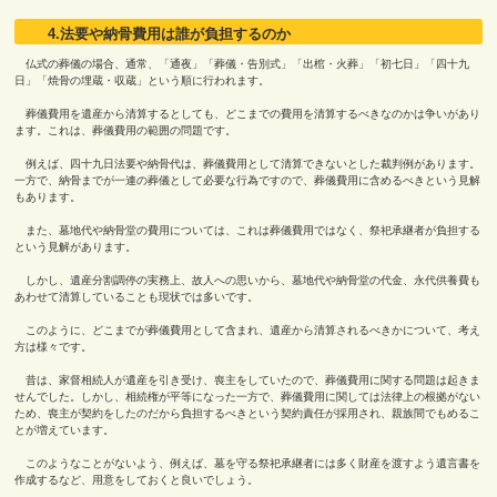
4.法要や納骨費用は誰が負担するのか
仏式の葬儀の場合、通常、「通夜」「葬儀・告別式」「出棺・火葬」「初七日」「四十九
日」「焼骨の埋蔵・収蔵」という順に行われます。
葬儀費用を遺産から清算するとしても、どこまでの費用を清算するべきなのかは争いがあり
ます。これは、葬儀費用の範囲の問題です。
例えば、四十九日法要や納骨代は、葬儀費用として清算できないとした裁判例があります。
一方で、納骨までが一連の葬儀として必要な行為ですので、葬儀費用に含めるべきという見解
もあります。
また、墓地代や納骨堂の費用については、これは葬儀費用ではなく、祭祀承継者が負担する
という見解があります。
しかし、遺産分割調停の実務上、故人への思いから、墓地代や納骨堂の代金、永代供養費も
あわせて清算していることも現状では多いです。
このように、どこまでが葬儀費用として含まれ、遺産から清算されるべきかについて、考え
方は様々です。
昔は、家督相続人が遺産を引き受け、喪主をしていたので、葬儀費用に関する問題は起きま
せんでした。しかし、相続権が平等になった一方で、葬儀費用に関しては法律上の根拠がない
ため、喪主が契約をしたのだから負担するべきという契約責任が採用され、親族間でもめるこ
とが増えています。
このようなことがないよう、例えば、墓を守る祭祀承継者には多く財産を渡すよう遺言書を
作成するなど、用意をしておくと良いでしょう。