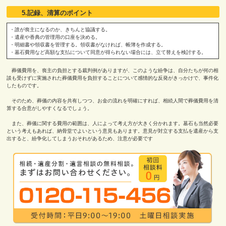
5.記録、清算のポイント
・誰が喪主になるのか、きちんと協議する。
・遺産や香典の管理用の口座を決める。
・明細書や領収書を管理する。領収書がなければ、帳簿を作成する。
・墓石費用など高額な支払について同意が得られない場合には、立て替えを検討する。
葬儀費用を、喪主の負担とする裁判例がありますが、このような紛争は、自分たちが何の相
談も受けずに実施された葬儀費用を負担することについて感情的な反発がきっかけで、事件化
したものです。
そのため、葬儀の内容を共有しつつ、お金の流れを明確にすれば、相続人間で葬儀費用を清
算する合意がしやすくなるでしょう。
また、葬儀に関する費用の範囲は、人によって考え方が大きく分かれます。墓石も当然必要
という考えもあれば、納骨堂でよいという意見もあります。意見が対立する支払を遺産から支
出すると、紛争化してしまうおそれがあるため、注意が必要です