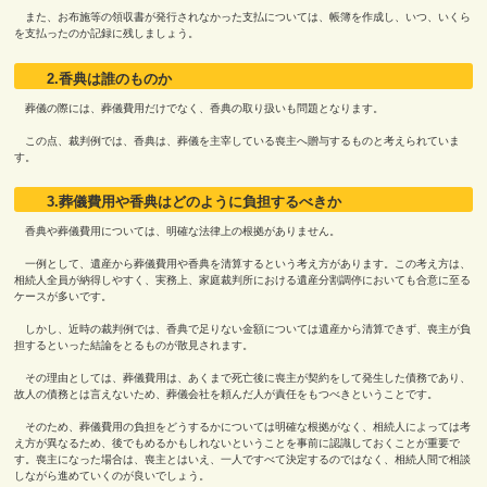
また、お布施等の領収書が発行されなかった支払については、帳簿を作成し、いつ、いくら
を支払ったのか記録に残しましょう。
2.香典は誰のものか
葬儀の際には、葬儀費用だけでなく、香典の取り扱いも問題となります。
この点、裁判例では、香典は、葬儀を主宰している喪主へ贈与するものと考えられていま
す。
3.葬儀費用や香典はどのように負担するべきか
香典や葬儀費用については、明確な法律上の根拠がありません。
一例として、遺産から葬儀費用や香典を清算するという考え方があります。この考え方は、
相続人全員が納得しやすく、実務上、家庭裁判所における遺産分割調停においても合意に至る
ケースが多いです。
しかし、近時の裁判例では、香典で足りない金額については遺産から清算できず、喪主が負
担するといった結論をとるものが散見されます。
その理由としては、葬儀費用は、あくまで死亡後に喪主が契約をして発生した債務であり、
故人の債務とは言えないため、葬儀会社を頼んだ人が責任をもつべきということです。
そのため、葬儀費用の負担をどうするかについては明確な根拠がなく、相続人によっては考
え方が異なるため、後でもめるかもしれないということを事前に認識しておくことが重要で
す。喪主になった場合は、喪主とはいえ、一人ですべて決定するのではなく、相続人間で相談
しながら進めていくのが良いでしょう。