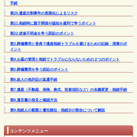
手続
第20.遺産分割事件の長期化によるリスク
第21.相続時に親子関係や認知を裁判で争うポイント
第22.使途不明金を争う訴訟のポイント
第3.葬儀費用と香典で遺産相続トラブルを避けるための記録・清算のポ
イント
第4.お墓の管理と相続でトラブルにならないための２つのポイント
第5.葬儀費用を争う訴訟のポイント
第6.故人の免許証の返還手続
第7.遺産（不動産、保険、株式、投資信託など）の名義変更・相続手続
第8.遺言書の発見と確認方法
第9.相続人の範囲と優先順位・相続分の割合について解説
コンテンツメニュー