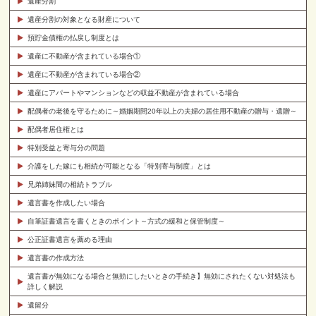
遺産分割
遺産分割の対象となる財産について
預貯金債権の払戻し制度とは
遺産に不動産が含まれている場合①
遺産に不動産が含まれている場合②
遺産にアパートやマンションなどの収益不動産が含まれている場合
配偶者の老後を守るために～婚姻期間20年以上の夫婦の居住用不動産の贈与・遺贈～
配偶者居住権とは
特別受益と寄与分の問題
介護をした嫁にも相続が可能となる「特別寄与制度」とは
兄弟姉妹間の相続トラブル
遺言書を作成したい場合
自筆証書遺言を書くときのポイント～方式の緩和と保管制度～
公正証書遺言を薦める理由
遺言書の作成方法
遺言書が無効になる場合と無効にしたいときの手続き】無効にされたくない対処法も
詳しく解説
遺留分