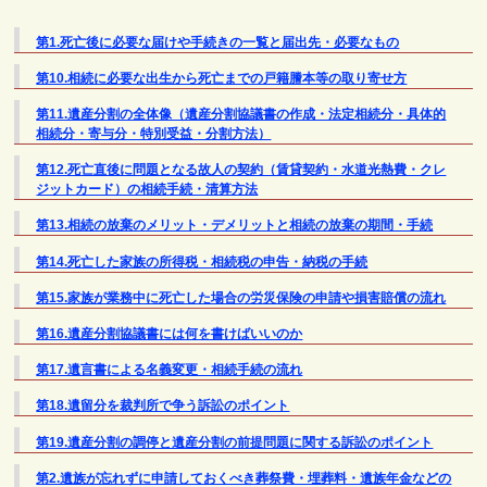
第1.死亡後に必要な届けや手続きの一覧と届出先・必要なもの
第10.相続に必要な出生から死亡までの戸籍謄本等の取り寄せ方
第11.遺産分割の全体像（遺産分割協議書の作成・法定相続分・具体的
相続分・寄与分・特別受益・分割方法）
第12.死亡直後に問題となる故人の契約（賃貸契約・水道光熱費・クレ
ジットカード）の相続手続・清算方法
第13.相続の放棄のメリット・デメリットと相続の放棄の期間・手続
第14.死亡した家族の所得税・相続税の申告・納税の手続
第15.家族が業務中に死亡した場合の労災保険の申請や損害賠償の流れ
第16.遺産分割協議書には何を書けばいいのか
第17.遺言書による名義変更・相続手続の流れ
第18.遺留分を裁判所で争う訴訟のポイント
第19.遺産分割の調停と遺産分割の前提問題に関する訴訟のポイント
第2.遺族が忘れずに申請しておくべき葬祭費・埋葬料・遺族年金などの