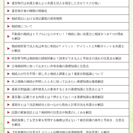
遺言執行は弁護士個人より弁護士法人を指定した方がリスクが低い
遺言執行者の権限の明確化
相続登記における登記書類の保管期間
相続税について
不動産の相続はトラブルになりやすい！？相続に強い弁護士に相談すべき7つの理由
を解説
相続税対策で法人化は本当に有効か? メリット・デメリットと判断ポイントを弁護士
が解説
特別寄与料は相続税の課税対象か？請求ができる人と手続きの流れや注意点を解説
土地相続時に知っておきたい共有名義の基礎知識と注意点
相続人が行方不明！探し方と相続人調査とは？遺産分割協議について
非上場株の相続が判明したときに知っておきたい基礎知識を徹底解説
遺産分割協議に成年後見人が参加するときの基礎知識と注意点とは？
遺言書に記載できる内容とは？押さえておくべき基礎知識を徹底解説
遺留分とは？法定相続分と比べながら割合と計算方法を弁護士が解説
話題の家族信託とは？相続時の注意点や制度のしくみを解説
相続放棄しても空き家を管理する義務は消えない？責任回避の条件と手続き、注意点
を解説
【生前贈与の注意点】メリットや贈与税の非課税制度、現金手渡しも解説