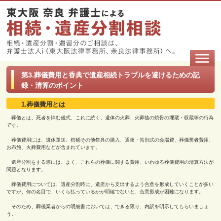
第3.葬儀費用と香典で遺産相続トラブルを避けるための記
録・清算のポイント
1.葬儀費用とは
葬儀とは、死者を悼む儀式、これに続く、遺体の火葬、火葬後の焼骨の埋蔵・収蔵等の行為
です。
葬儀費用には、遺体運送、棺桶その他祭具の購入、通夜・告別式の会場費、葬儀業者費用、
お布施、火葬費用などが含まれています。
遺産分割をする際には、よく、これらの葬儀に関する費用、いわゆる葬儀費用の清算方法が
問題となります。
葬儀費用については、遺産分割時に、遺産から支出するよう合意を形成していくことが多い
ですが、何の名目で、いくら払っているかが明確でないと、合意形成が困難になります。
そのため、葬儀業者からの明細書においては、できる限り、内訳を明示してもらいましょ
う。