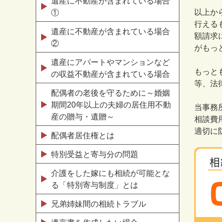
遺産に不動産が含まれている場合
以上か
①
行える
遺産に不動産が含まれている場合
額請求
②
がもっ
遺産にアパートやマンションなど
もっと
の収益不動産が含まれている場合
等、法
配偶者の老後を守るために～婚姻
期間20年以上の夫婦の居住用不動
当事務
産の贈与・遺贈～
相談費
適切に
配偶者居住権とは
特別受益と寄与分の問題
介護をした嫁にも相続が可能とな
る「特別寄与制度」とは
兄弟姉妹間の相続トラブル