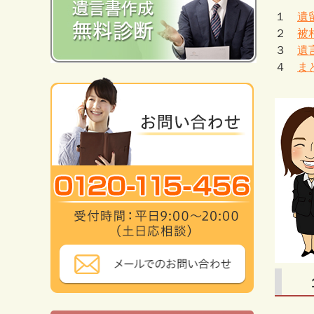
１
遺
２
被
３
遺
４
ま