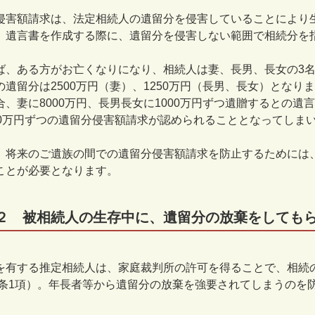
侵害額請求は、法定相続人の遺留分を侵害していることにより
、遺言書を作成する際に、遺留分を侵害しない範囲で相続分を
ば、ある方がお亡くなりになり、相続人は妻、長男、長女の
3
の遺留分は
2500
万円（妻）、
1250
万円（長男、長女）となりま
合、妻に
8000
万円、長男長女に
1000
万円ずつ遺贈するとの遺言
0
万円ずつの遺留分侵害額請求が認められることとなってしま
、将来のご遺族の間での遺留分侵害額請求を防止するためには
ことが必要となります。
２ 被相続人の生存中に、遺留分の放棄をして
を有する推定相続人は、家庭裁判所の許可を得ることで、相続
条
1
項）。年長者等から遺留分の放棄を強要されてしまうのを