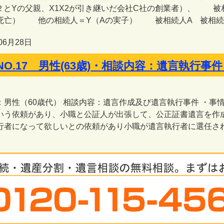
 ２とYの父親、X1X2が引き継いだ会社C社の創業者）、 被相
死亡） 他の相続人＝Y（Aの実子） 被相続人A 被相続人B
06月28日
NO.17 男性(63歳)・相談内容：遺言執
：男性（60歳代） 相談内容：遺言作成及び遺言執行事件 ・
いう依頼があり、小職と公証人が出張して、公正証書遺言を作
行者になって欲しいとの依頼があり小職が遺言執行者に選任されま