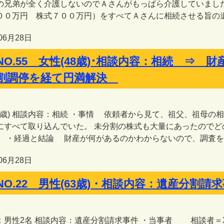
の兄弟が全く介護しないのでＡさんがもっぱら介護していまし
００万円 株式７００万円）をすべてＡさんに相続させる旨の遺言
06月28日
NO.55 女性(48歳)･相談内容：相続 ⇒
割調停を経て円満解決
48歳) 相談内容：相続 ・事情 依頼者から見て、祖父、祖母
にすべて取り込んでいた。 未分割の株式も大量にあったので
。 ・経過と結論 財産が何があるのかわからないので、調査を含
06月28日
NO.22 男性(63歳)・相談内容：遺産分
：男性2名 相談内容：遺産分割請求事件 ・当事者 相談者＝