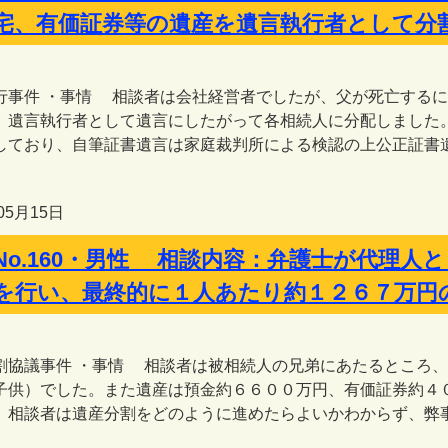
宅、有価証券等の遺産を遺言執行者として分
行事件 ・事情 相談者は会社経営者でしたが、父が死亡する
、遺言執行者として遺言にしたがって各相続人に分配しました
しており、自筆証書遺言は家庭裁判所による検認の上公正証書遺
05月15日
No.160・男性 相談内容：弁護士が代理
を行い、最終的に１人あたり約１２６７万円
割協議事件 ・事情 相談者は被相続人の兄弟にあたるところ
子供）でした。また遺産は預金約６６００万円、有価証券約４
、相談者は遺産分割をどのように進めたらよいかわからず、弊事務