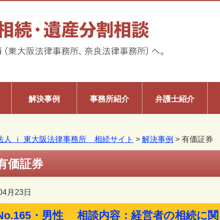
解決事例
事務所紹介
弁護士紹介
法人 ｉ 東大阪法律事務所 相続サイト
>
解決事例
>
有価証券
有価証券
04月23日
No.165・男性 相談内容：経営者の相続に