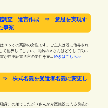
 遺産調査 遺言作成 ⇒ 意思を実現す
れた事案
さんは８５才の高齢の女性です。ご主人は既に他界され
して他界してしまい、高齢のＡさんはどうして良い
が自筆証書遺言の要件を充...
続きはこちら≫
事件 ⇒ 株式名義を受遺者名義に変更し
ん（独身）の弟でしたがＢさんが介護施設に入る前後か