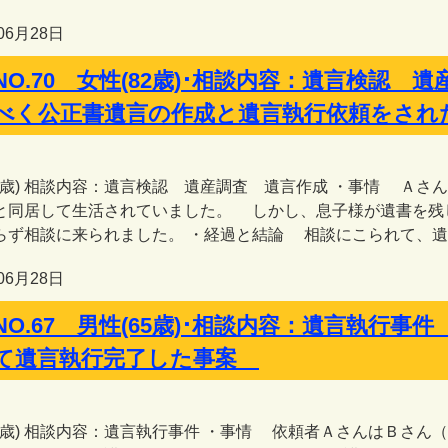
06月28日
NO.70 女性(82歳)･相談内容：遺言検認
べく公正書遺言の作成と遺言執行依頼をさ
82歳) 相談内容：遺言検認 遺産調査 遺言作成 ・事情 Ａ
と同居して生活されていました。 しかし、息子様が遺書を残
らず相談に来られました。 ・経過と結論 相談にこられて、遺書
06月28日
NO.67 男性(65歳)･相談内容：遺言執行
て遺言執行完了した事案
65歳) 相談内容：遺言執行事件 ・事情 依頼者ＡさんはＢさ