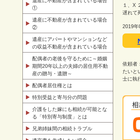
遺産に不動産が含まれている場合
１、X
①
遅れて
遺産に不動産が含まれている場合
2019年
②
遺産にアパートやマンションなど
の収益不動産が含まれている場合
配偶者の老後を守るために～婚姻
依頼者
期間20年以上の夫婦の居住用不動
たいと
産の贈与・遺贈～
士に執
配偶者居住権とは
特別受益と寄与分の問題
介護をした嫁にも相続が可能とな
る「特別寄与制度」とは
兄弟姉妹間の相続トラブル