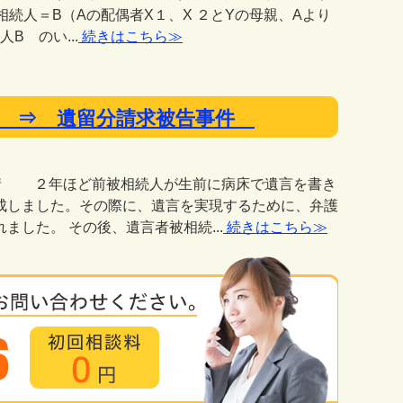
続人＝B（Aの配偶者X１、X ２とYの母親、Aより
 のい...
続きはこちら≫
行事件 ⇒ 遺留分請求被告事件
事情 ２年ほど前被相続人が生前に病床で遺言を書き
成しました。その際に、遺言を実現するために、弁護
した。 その後、遺言者被相続...
続きはこちら≫