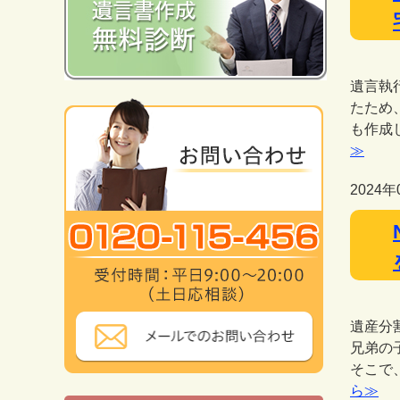
遺言執
たため
も作成
≫
2024年
遺産分
兄弟の
そこで
ら≫