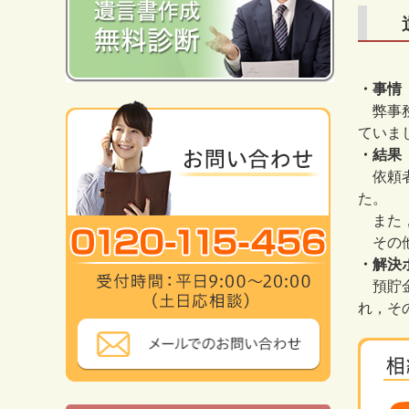
・事情
弊事務
ていま
・結果
依頼者
た。
また，
その他
・解決
預貯金
れ，そ