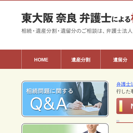
HOME
遺産分割
遺留分
弁護士
行した