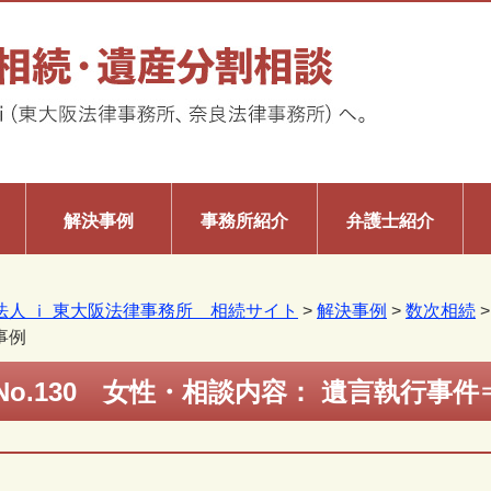
解決事例
事務所紹介
弁護士紹介
法人 ｉ 東大阪法律事務所 相続サイト
>
解決事例
>
数次相続
事例
No.130 女性・相談内容： 遺言執行事