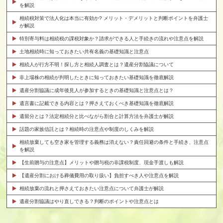
を解説
相続税対策で法人化は本当に有効か? メリット・デメリットと判断ポイントを弁護士
が解説
特別寄与料は相続税の課税対象か？請求ができる人と手続きの流れや注意点を解説
土地相続時に知っておきたい共有名義の基礎知識と注意点
相続人が行方不明！探し方と相続人調査とは？遺産分割協議について
非上場株の相続が判明したときに知っておきたい基礎知識を徹底解説
遺産分割協議に成年後見人が参加するときの基礎知識と注意点とは？
遺言書に記載できる内容とは？押さえておくべき基礎知識を徹底解説
遺留分とは？法定相続分と比べながら割合と計算方法を弁護士が解説
話題の家族信託とは？相続時の注意点や制度のしくみを解説
相続放棄しても空き家を管理する義務は消えない？責任回避の条件と手続き、注意点
を解説
【生前贈与の注意点】メリットや贈与税の非課税制度、現金手渡しも解説
【遺産分割における葬儀費用の取り扱い】負担すべき人や注意点を解説
相続放棄の流れと押さえておきたい注意点について弁護士が解説
遺産分割協議はやり直しできる？判断のポイントや注意点とは