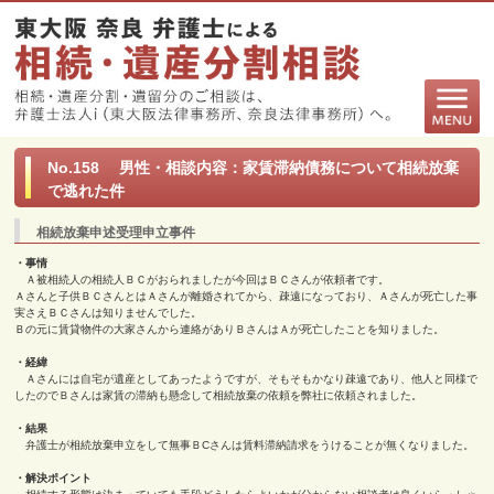
No.158 男性・相談内容：家賃滞納債務について相続放棄
で逃れた件
相続放棄申述受理申立事件
・事情
Ａ被相続人の相続人ＢＣがおられましたが今回はＢＣさんが依頼者です。
Ａさんと子供ＢＣさんとはＡさんが離婚されてから、疎遠になっており、Ａさんが死亡した事
実さえＢＣさんは知りませんでした。
Ｂの元に賃貸物件の大家さんから連絡がありＢさんはＡが死亡したことを知りました。
・経緯
Ａさんには自宅が遺産としてあったようですが、そもそもかなり疎遠であり、他人と同様で
したのでＢさんは家賃の滞納も懸念して相続放棄の依頼を弊社に依頼されました。
・結果
弁護士が相続放棄申立をして無事ＢCさんは賃料滞納請求をうけることが無くなりました。
・解決ポイント