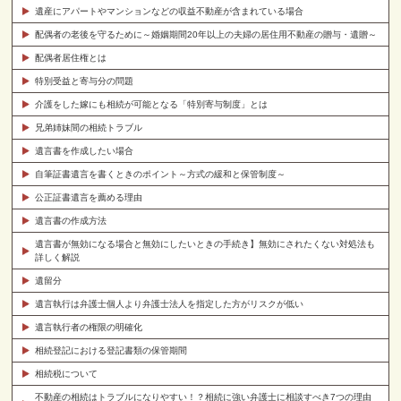
遺産にアパートやマンションなどの収益不動産が含まれている場合
配偶者の老後を守るために～婚姻期間20年以上の夫婦の居住用不動産の贈与・遺贈～
配偶者居住権とは
特別受益と寄与分の問題
介護をした嫁にも相続が可能となる「特別寄与制度」とは
兄弟姉妹間の相続トラブル
遺言書を作成したい場合
自筆証書遺言を書くときのポイント～方式の緩和と保管制度～
公正証書遺言を薦める理由
遺言書の作成方法
遺言書が無効になる場合と無効にしたいときの手続き】無効にされたくない対処法も
詳しく解説
遺留分
遺言執行は弁護士個人より弁護士法人を指定した方がリスクが低い
遺言執行者の権限の明確化
相続登記における登記書類の保管期間
相続税について
不動産の相続はトラブルになりやすい！？相続に強い弁護士に相談すべき7つの理由