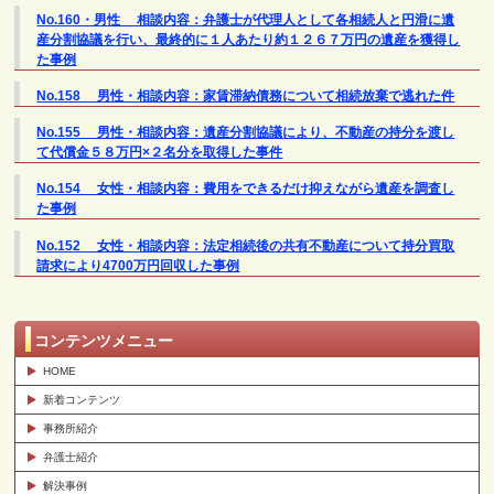
No.160・男性 相談内容：弁護士が代理人として各相続人と円滑に遺
産分割協議を行い、最終的に１人あたり約１２６７万円の遺産を獲得し
た事例
No.158 男性・相談内容：家賃滞納債務について相続放棄で逃れた件
No.155 男性・相談内容：遺産分割協議により、不動産の持分を渡し
て代償金５８万円×２名分を取得した事件
No.154 女性・相談内容：費用をできるだけ抑えながら遺産を調査し
た事例
No.152 女性・相談内容：法定相続後の共有不動産について持分買取
請求により4700万円回収した事例
コンテンツメニュー
HOME
新着コンテンツ
事務所紹介
弁護士紹介
解決事例