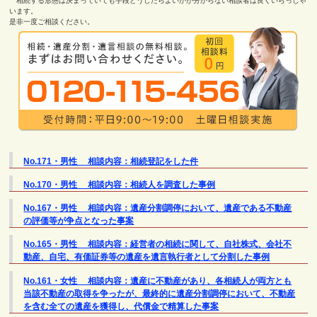
相続する形態は決まっていても手段どうしたらよいかが分からない相談者は良くいらっしゃ
います。
是非一度ご相談ください。
No.171・男性 相談内容：相続登記をした件
No.170・男性 相談内容：相続人を調査した事例
No.167・男性 相談内容：遺産分割調停において、遺産である不動産
の評価等が争点となった事案
No.165・男性 相談内容：経営者の相続に関して、自社株式、会社不
動産、自宅、有価証券等の遺産を遺言執行者として分割した事例
No.161・女性 相談内容：遺産に不動産があり、各相続人が両方とも
当該不動産の取得を争ったが、最終的に遺産分割調停において、不動産
を含む全ての遺産を獲得し、代償金で精算した事案