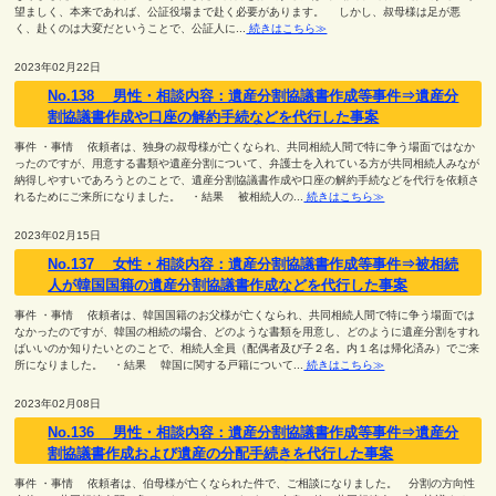
望ましく、本来であれば、公証役場まで赴く必要があります。 しかし、叔母様は足が悪
く、赴くのは大変だということで、公証人に...
続きはこちら≫
2023年02月22日
No.138 男性・相談内容：遺産分割協議書作成等事件⇒遺産分
割協議書作成や口座の解約手続などを代行した事案
事件 ・事情 依頼者は、独身の叔母様が亡くなられ、共同相続人間で特に争う場面ではなか
ったのですが、用意する書類や遺産分割について、弁護士を入れている方が共同相続人みなが
納得しやすいであろうとのことで、遺産分割協議書作成や口座の解約手続などを代行を依頼さ
れるためにご来所になりました。 ・結果 被相続人の...
続きはこちら≫
2023年02月15日
No.137 女性・相談内容：遺産分割協議書作成等事件⇒被相続
人が韓国国籍の遺産分割協議書作成などを代行した事案
事件 ・事情 依頼者は、韓国国籍のお父様が亡くなられ、共同相続人間で特に争う場面では
なかったのですが、韓国の相続の場合、どのような書類を用意し、どのように遺産分割をすれ
ばいいのか知りたいとのことで、相続人全員（配偶者及び子２名。内１名は帰化済み）でご来
所になりました。 ・結果 韓国に関する戸籍について...
続きはこちら≫
2023年02月08日
No.136 男性・相談内容：遺産分割協議書作成等事件⇒遺産分
割協議書作成および遺産の分配手続きを代行した事案
事件 ・事情 依頼者は、伯母様が亡くなられた件で、ご相談になりました。 分割の方向性