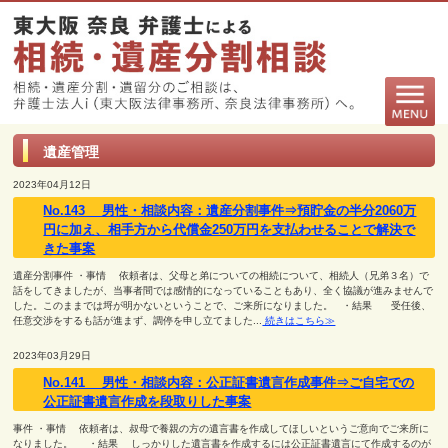
遺産管理
2023年04月12日
No.143 男性・相談内容：遺産分割事件⇒預貯金の半分2060万
円に加え、相手方から代償金250万円を支払わせることで解決で
きた事案
遺産分割事件 ・事情 依頼者は、父母と弟についての相続について、相続人（兄弟３名）で
話をしてきましたが、当事者間では感情的になっていることもあり、全く協議が進みませんで
した。このままでは埒が明かないということで、ご来所になりました。 ・結果 受任後、
任意交渉をするも話が進まず、調停を申し立てました...
続きはこちら≫
2023年03月29日
No.141 男性・相談内容：公正証書遺言作成事件⇒ご自宅での
公正証書遺言作成を段取りした事案
事件 ・事情 依頼者は、叔母で養親の方の遺言書を作成してほしいというご意向でご来所に
なりました。 ・結果 しっかりした遺言書を作成するには公正証書遺言にて作成するのが