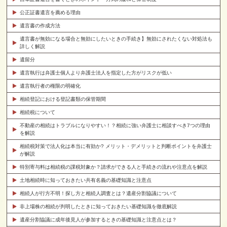
公正証書遺言を薦める理由
遺言書の作成方法
遺言書が無効になる場合と無効にしたいときの手続き】無効にされたくない対処法も
詳しく解説
遺留分
遺言執行は弁護士個人より弁護士法人を指定した方がリスクが低い
遺言執行者の権限の明確化
相続登記における登記書類の保管期間
相続税について
不動産の相続はトラブルになりやすい！？相続に強い弁護士に相談すべき7つの理由
を解説
相続税対策で法人化は本当に有効か? メリット・デメリットと判断ポイントを弁護士
が解説
特別寄与料は相続税の課税対象か？請求ができる人と手続きの流れや注意点を解説
土地相続時に知っておきたい共有名義の基礎知識と注意点
相続人が行方不明！探し方と相続人調査とは？遺産分割協議について
非上場株の相続が判明したときに知っておきたい基礎知識を徹底解説
遺産分割協議に成年後見人が参加するときの基礎知識と注意点とは？