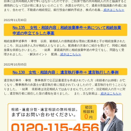
自体には共同相続人間で争いはなかったのですが、ご自身で他の共同相続人の方と協議すると
感情的になって話が前に進まないとのことで、弁護士が代行して、遺産分割協議書の作成に始
まり、合わせて、不動産の相続登記、銀行預金の解約手続き、株式の名義...
続きはこちら≫
2022年11月30日
No.135 女性・相談内容：相続放棄事件⇒弟について相続放棄
申述の申立てをした事案
相続放棄申述事件 ・事情 以前、被相続人の債務超過を理由に配偶者と子が相続放棄された
ところ、次はお姉さん方が相続人となりました。配偶者の方達のご紹介を受けて、同様に相続
放棄を依頼なさいました。 ・結果 家庭裁判所に相続放棄申述の申立てをし、問題なく受
理されました。 ・解決ポイント 配偶...
続きはこちら≫
2022年10月05日
No.130 女性・相談内容： 遺言執行事件⇒ 遺言執行した事例
遺言執行事件 ・事情 弊事務所で公正証書遺言を作成されていた方（依頼者のお姉様）が亡
くなり，弊事務所の弁護士が遺言執行者に指定されていましたので，遺言執行を行うことにな
りました。 ・結果 依頼者は法定相続人ではありませんでしたので，法定相続人の方々に対
し，遺言執行者に就任した旨の通知を送りました。 また，主な財産は...
続きはこちら≫