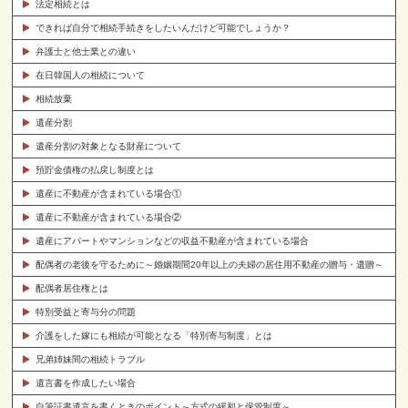
法定相続とは
できれば自分で相続手続きをしたいんだけど可能でしょうか？
弁護士と他士業との違い
在日韓国人の相続について
相続放棄
遺産分割
遺産分割の対象となる財産について
預貯金債権の払戻し制度とは
遺産に不動産が含まれている場合①
遺産に不動産が含まれている場合②
遺産にアパートやマンションなどの収益不動産が含まれている場合
配偶者の老後を守るために～婚姻期間20年以上の夫婦の居住用不動産の贈与・遺贈～
配偶者居住権とは
特別受益と寄与分の問題
介護をした嫁にも相続が可能となる「特別寄与制度」とは
兄弟姉妹間の相続トラブル
遺言書を作成したい場合
自筆証書遺言を書くときのポイント～方式の緩和と保管制度～