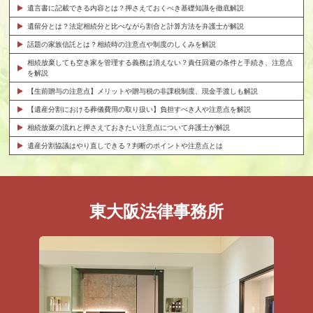
遺言書に記載できる内容とは？押さえておくべき基礎知識を徹底解説
遺留分とは？法定相続分と比べながら割合と計算方法を弁護士が解説
話題の家族信託とは？相続時の注意点や制度のしくみを解説
相続放棄しても空き家を管理する義務は消えない？責任回避の条件と手続き、注意点
を解説
【生前贈与の注意点】メリットや贈与税の非課税制度、現金手渡しも解説
【遺産分割における葬儀費用の取り扱い】負担すべき人や注意点を解説
相続放棄の流れと押さえておきたい注意点について弁護士が解説
遺産分割協議はやり直しできる？判断のポイントや注意点とは
東大阪法律事務所