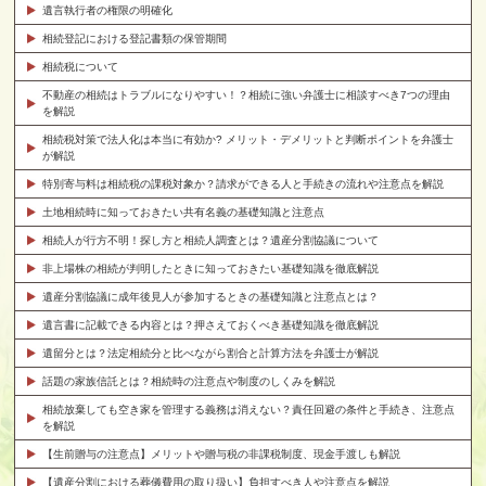
遺言執行者の権限の明確化
相続登記における登記書類の保管期間
相続税について
不動産の相続はトラブルになりやすい！？相続に強い弁護士に相談すべき7つの理由
を解説
相続税対策で法人化は本当に有効か? メリット・デメリットと判断ポイントを弁護士
が解説
特別寄与料は相続税の課税対象か？請求ができる人と手続きの流れや注意点を解説
土地相続時に知っておきたい共有名義の基礎知識と注意点
相続人が行方不明！探し方と相続人調査とは？遺産分割協議について
非上場株の相続が判明したときに知っておきたい基礎知識を徹底解説
遺産分割協議に成年後見人が参加するときの基礎知識と注意点とは？
遺言書に記載できる内容とは？押さえておくべき基礎知識を徹底解説
遺留分とは？法定相続分と比べながら割合と計算方法を弁護士が解説
話題の家族信託とは？相続時の注意点や制度のしくみを解説
相続放棄しても空き家を管理する義務は消えない？責任回避の条件と手続き、注意点
を解説
【生前贈与の注意点】メリットや贈与税の非課税制度、現金手渡しも解説
【遺産分割における葬儀費用の取り扱い】負担すべき人や注意点を解説