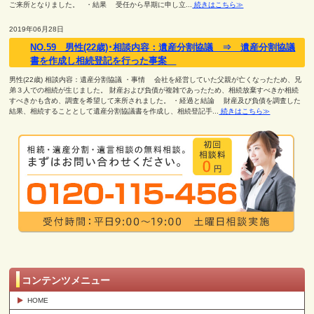
ご来所となりました。 ・結果 受任から早期に申し立...
続きはこちら≫
2019年06月28日
NO.59 男性(22歳)･相談内容：遺産分割協議 ⇒ 遺産分割協議
書を作成し相続登記を行った事案
男性(22歳) 相談内容：遺産分割協議 ・事情 会社を経営していた父親が亡くなったため、兄
弟３人での相続が生じました。 財産および負債が複雑であったため、相続放棄すべきか相続
すべきかも含め、調査を希望して来所されました。 ・経過と結論 財産及び負債を調査した
結果、相続することとして遺産分割協議書を作成し、相続登記手...
続きはこちら≫
コンテンツメニュー
HOME