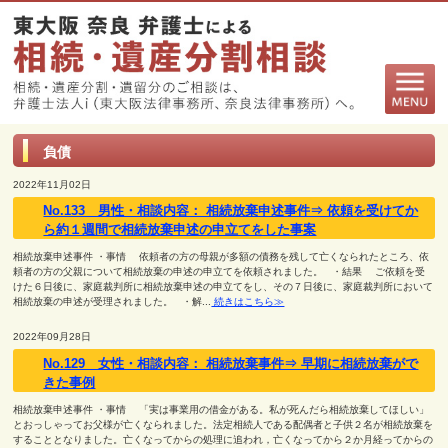
負債
2022年11月02日
No.133 男性・相談内容： 相続放棄申述事件⇒ 依頼を受けてか
ら約１週間で相続放棄申述の申立てをした事案
相続放棄申述事件 ・事情 依頼者の方の母親が多額の債務を残して亡くなられたところ、依
頼者の方の父親について相続放棄の申述の申立てを依頼されました。 ・結果 ご依頼を受
けた６日後に、家庭裁判所に相続放棄申述の申立てをし、その７日後に、家庭裁判所において
相続放棄の申述が受理されました。 ・解...
続きはこちら≫
2022年09月28日
No.129 女性・相談内容： 相続放棄事件⇒ 早期に相続放棄がで
きた事例
相続放棄申述事件 ・事情 「実は事業用の借金がある。私が死んだら相続放棄してほしい」
とおっしゃってお父様が亡くなられました。法定相続人である配偶者と子供２名が相続放棄を
することとなりました。亡くなってからの処理に追われ，亡くなってから２か月経ってからの