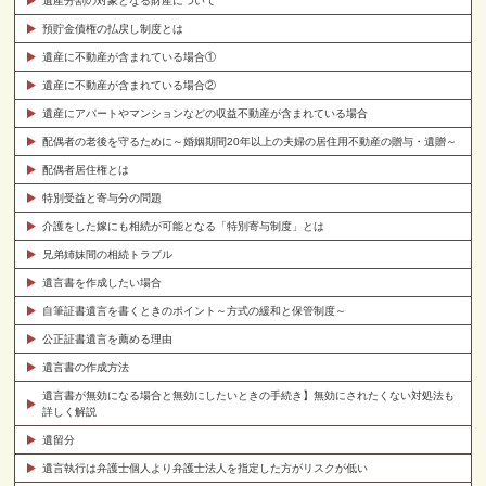
遺産分割の対象となる財産について
預貯金債権の払戻し制度とは
遺産に不動産が含まれている場合①
遺産に不動産が含まれている場合②
遺産にアパートやマンションなどの収益不動産が含まれている場合
配偶者の老後を守るために～婚姻期間20年以上の夫婦の居住用不動産の贈与・遺贈～
配偶者居住権とは
特別受益と寄与分の問題
介護をした嫁にも相続が可能となる「特別寄与制度」とは
兄弟姉妹間の相続トラブル
遺言書を作成したい場合
自筆証書遺言を書くときのポイント～方式の緩和と保管制度～
公正証書遺言を薦める理由
遺言書の作成方法
遺言書が無効になる場合と無効にしたいときの手続き】無効にされたくない対処法も
詳しく解説
遺留分
遺言執行は弁護士個人より弁護士法人を指定した方がリスクが低い