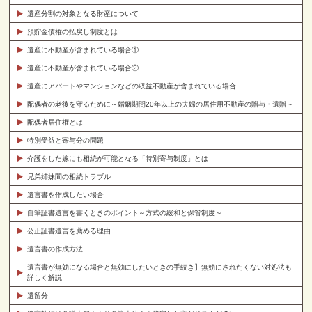
遺産分割の対象となる財産について
預貯金債権の払戻し制度とは
遺産に不動産が含まれている場合①
遺産に不動産が含まれている場合②
遺産にアパートやマンションなどの収益不動産が含まれている場合
配偶者の老後を守るために～婚姻期間20年以上の夫婦の居住用不動産の贈与・遺贈～
配偶者居住権とは
特別受益と寄与分の問題
介護をした嫁にも相続が可能となる「特別寄与制度」とは
兄弟姉妹間の相続トラブル
遺言書を作成したい場合
自筆証書遺言を書くときのポイント～方式の緩和と保管制度～
公正証書遺言を薦める理由
遺言書の作成方法
遺言書が無効になる場合と無効にしたいときの手続き】無効にされたくない対処法も
詳しく解説
遺留分