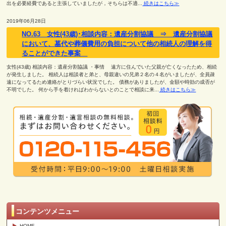
出を必要経費であると主張していましたが，そちらは不適...
続きはこちら≫
2019年06月28日
NO.63 女性(43歳)･相談内容：遺産分割協議 ⇒ 遺産分割協議
において、墓代や葬儀費用の負担について他の相続人の理解を得
ることができた事案
女性(43歳) 相談内容：遺産分割協議 ・事情 遠方に住んでいた父親が亡くなったため、相続
が発生しました。 相続人は相談者と弟と、母親違いの兄弟２名の４名がいましたが、全員疎
遠になってるため連絡がとりづらい状況でした。 債務がありましたが、金額や時効の成否が
不明でした。 何から手を着ければわからないとのことで相談に来...
続きはこちら≫
コンテンツメニュー
HOME