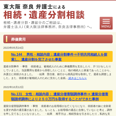
葬儀費用
2023年05月24日
No.144 男性・相談内容：遺産分割事件⇒不明共同相続人を探
索し、遺産分割を完了させた事案
遺産分割事件 ・事情 依頼者は、被相続人のために葬儀費用を支出したり、片づけをしたり
していました。当該費用を遺産から回収したいことと、他の相続人と疎遠であったことから、
弁護士に依頼されました。 ・結果 受任後、銀行から残高証明を取得して、遺産を調査しま
した。また、依頼者が被相続人のために支出した金銭...
続きはこちら≫
2022年10月12日
No.131 女性・相談内容： 遺留分侵害額調停事件⇒ 遺留分侵害
額請求調停により２５０万円を取得することができた事例
遺留分侵害額調停事件 ・事情 依頼者のお祖母様がお亡くなりになり、依頼者の妹に全財産
を渡す内容の遺言書がありました。もっとも，お祖母様の遺志に合致していないと考え，調停
を申し立てることになりました。 ・結果 相手方は，相続預金を引き出したり，私的な支