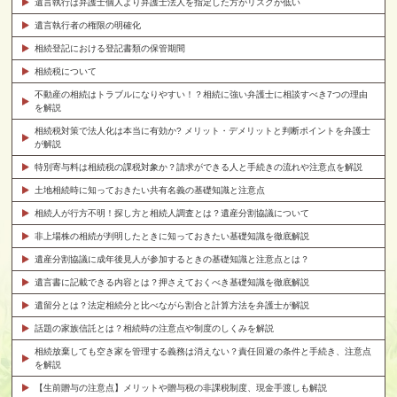
遺言執行は弁護士個人より弁護士法人を指定した方がリスクが低い
遺言執行者の権限の明確化
相続登記における登記書類の保管期間
相続税について
不動産の相続はトラブルになりやすい！？相続に強い弁護士に相談すべき7つの理由
を解説
相続税対策で法人化は本当に有効か? メリット・デメリットと判断ポイントを弁護士
が解説
特別寄与料は相続税の課税対象か？請求ができる人と手続きの流れや注意点を解説
土地相続時に知っておきたい共有名義の基礎知識と注意点
相続人が行方不明！探し方と相続人調査とは？遺産分割協議について
非上場株の相続が判明したときに知っておきたい基礎知識を徹底解説
遺産分割協議に成年後見人が参加するときの基礎知識と注意点とは？
遺言書に記載できる内容とは？押さえておくべき基礎知識を徹底解説
遺留分とは？法定相続分と比べながら割合と計算方法を弁護士が解説
話題の家族信託とは？相続時の注意点や制度のしくみを解説
相続放棄しても空き家を管理する義務は消えない？責任回避の条件と手続き、注意点
を解説
【生前贈与の注意点】メリットや贈与税の非課税制度、現金手渡しも解説