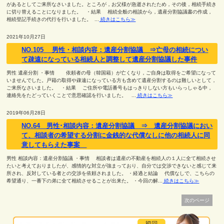
があるとしてご来所なさいました。ところが，お父様が急逝されたため，その後，相続手続き
に切り替えることになりました。 ・結果 相続全般の相談から，遺産分割協議書の作成，
相続登記手続きの代行を行いました。 ...
続きはこちら≫
2021年10月27日
NO.105 男性・相談内容：遺産分割協議 ⇒亡母の相続につい
て疎遠になっている相続人と調整して遺産分割協議した事件
男性 遺産分割 ・事情 依頼者の母（韓国籍）が亡くなり，ご自身は取得をご希望になって
いませんでした。戸籍の取得や疎遠になっている方も含めて遺産分割するのは難しいとして，
ご来所なさいました。 ・結果 ご住所や電話番号もはっきりしない方もいらっしゃる中，
連絡先をたどっていくことで意思確認を行いました。 ...
続きはこちら≫
2019年06月28日
NO.64 男性･相談内容：遺産分割協議 ⇒ 遺産分割協議におい
て、相談者の希望する分割に金銭的な代償なしに他の相続人に同
意してもらえた事案
男性 相談内容：遺産分割協議 ・事情 相談者は遺産の不動産を相続人の１人に全て相続させ
たいと考えておりましたが、感情的な対立が強まっており、自分では交渉できないと感じて来
所され、反対している者との交渉を依頼されました。 ・経過と結論 代償なしで、こちらの
希望通り、一番下の弟に全て相続させることが出来た。 ・今回の解...
続きはこちら≫
次のページ