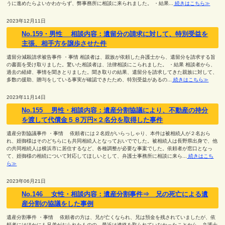
うに進めたらよいかわからず、弊事務所に相談に来られました。 ・結果...
続きはこちら≫
2023年12月11日
No.159・男性 相談内容：遺留分の請求に対して、特別受益を
主張、相手方を譲歩させた件
遺留分減殺請求被告事件 ・事情 相談者は、親族が依頼した弁護士から、遺留分を請求する旨
の書面を受け取りました。驚いた相談者は、法律相談にこられました。 ・結果 相談者から、
過去の経緯、事情を聞きとりました。聞き取りの結果、遺留分を請求してきた親族に対して、
多数の援助、贈与をしている事実が確認できたため、特別受益があるの...
続きはこちら≫
2023年11月14日
No.155 男性・相談内容：遺産分割協議により、不動産の持分
を渡して代償金５８万円×２名分を取得した事件
遺産分割協議事件 ・事情 依頼者には２名姪がいらっしゃり、本件は被相続人が２名おら
れ、姪御様はそのどちらにも共同相続人となっておいででした。被相続人は長野県出身で、他
の共同相続人は横浜市に居住するなど、各種調整が必要な事案でした。依頼者が窓口となっ
て、姪御様の相続について対応してほしいとして、弁護士事務所に相談に来ら...
続きはこち
ら≫
2023年06月21日
No.146 女性・相談内容：遺産分割事件⇒ 兄の死亡による遺
産分割の協議をした事例
遺産分割事件 ・事情 依頼者の方は、兄が亡くなられ、兄は預金を残されていましたが、依
頼者にはほかにも兄弟がおられたものの、最近は連絡を取られていなかったことから、弁護士