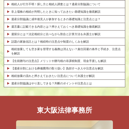
相続人が行方不明！探し方と相続人調査とは？遺産分割協議について
非上場株の相続が判明したときに知っておきたい基礎知識を徹底解説
遺産分割協議に成年後見人が参加するときの基礎知識と注意点とは？
遺言書に記載できる内容とは？押さえておくべき基礎知識を徹底解説
遺留分とは？法定相続分と比べながら割合と計算方法を弁護士が解説
話題の家族信託とは？相続時の注意点や制度のしくみを解説
相続放棄しても空き家を管理する義務は消えない？責任回避の条件と手続き、注意点
を解説
【生前贈与の注意点】メリットや贈与税の非課税制度、現金手渡しも解説
【遺産分割における葬儀費用の取り扱い】負担すべき人や注意点を解説
相続放棄の流れと押さえておきたい注意点について弁護士が解説
遺産分割協議はやり直しできる？判断のポイントや注意点とは
東大阪法律事務所