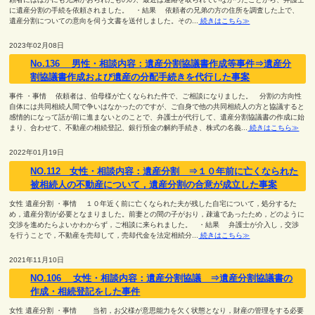
に遺産分割の手続を依頼されました。 ・結果 依頼者の兄弟の方の住所を調査した上で、
遺産分割についての意向を伺う文書を送付しました。その...
続きはこちら≫
2023年02月08日
No.136 男性・相談内容：遺産分割協議書作成等事件⇒遺産分
割協議書作成および遺産の分配手続きを代行した事案
事件 ・事情 依頼者は、伯母様が亡くなられた件で、ご相談になりました。 分割の方向性
自体には共同相続人間で争いはなかったのですが、ご自身で他の共同相続人の方と協議すると
感情的になって話が前に進まないとのことで、弁護士が代行して、遺産分割協議書の作成に始
まり、合わせて、不動産の相続登記、銀行預金の解約手続き、株式の名義...
続きはこちら≫
2022年01月19日
NO.112 女性・相談内容：遺産分割 ⇒１０年前に亡くなられた
被相続人の不動産について，遺産分割の合意が成立した事案
女性 遺産分割 ・事情 １０年近く前に亡くなられた夫が残した自宅について，処分するた
め，遺産分割が必要となまりました。前妻との間の子がおり，疎遠であったため，どのように
交渉を進めたらよいかわからず，ご相談に来られました。 ・結果 弁護士が介入し，交渉
を行うことで，不動産を売却して，売却代金を法定相続分...
続きはこちら≫
2021年11月10日
NO.106 女性・相談内容：遺産分割協議 ⇒遺産分割協議書の
作成・相続登記をした事件
女性 遺産分割 ・事情 当初，お父様が意思能力を欠く状態となり，財産の管理をする必要