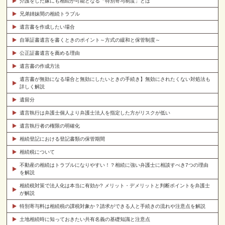
介護をした嫁にも相続が可能となる「特別寄与制度」とは
兄弟姉妹間の相続トラブル
遺言書を作成したい場合
自筆証書遺言を書くときのポイント～方式の緩和と保管制度～
公正証書遺言を薦める理由
遺言書の作成方法
遺言書が無効になる場合と無効にしたいときの手続き】無効にされたくない対処法も
詳しく解説
遺留分
遺言執行は弁護士個人より弁護士法人を指定した方がリスクが低い
遺言執行者の権限の明確化
相続登記における登記書類の保管期間
相続税について
不動産の相続はトラブルになりやすい！？相続に強い弁護士に相談すべき7つの理由
を解説
相続税対策で法人化は本当に有効か? メリット・デメリットと判断ポイントを弁護士
が解説
特別寄与料は相続税の課税対象か？請求ができる人と手続きの流れや注意点を解説
土地相続時に知っておきたい共有名義の基礎知識と注意点