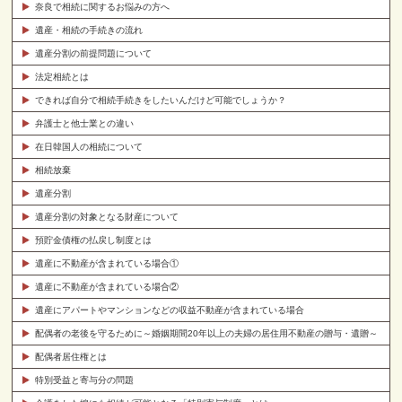
奈良で相続に関するお悩みの方へ
遺産・相続の手続きの流れ
遺産分割の前提問題について
法定相続とは
できれば自分で相続手続きをしたいんだけど可能でしょうか？
弁護士と他士業との違い
在日韓国人の相続について
相続放棄
遺産分割
遺産分割の対象となる財産について
預貯金債権の払戻し制度とは
遺産に不動産が含まれている場合①
遺産に不動産が含まれている場合②
遺産にアパートやマンションなどの収益不動産が含まれている場合
配偶者の老後を守るために～婚姻期間20年以上の夫婦の居住用不動産の贈与・遺贈～
配偶者居住権とは
特別受益と寄与分の問題