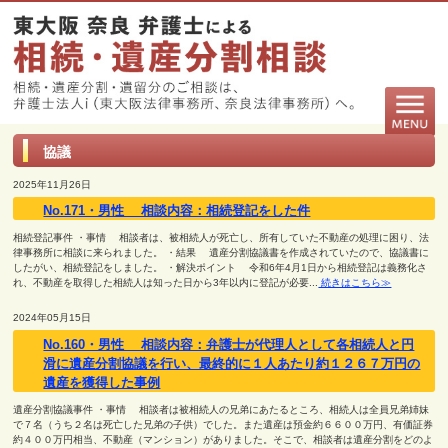
協議
2025年11月26日
No.171・男性 相談内容：相続登記をした件
相続登記事件 ・事情 相談者は、被相続人が死亡し、所有していた不動産の処理に困り、法
律事務所に相談に来られました。 ・結果 遺産分割協議書を作成されていたので、協議書に
したがい、相続登記をしました。 ・解決ポイント 令和6年4月1日から相続登記は義務化さ
れ、不動産を取得した相続人は知った日から3年以内に登記が必要...
続きはこちら≫
2024年05月15日
No.160・男性 相談内容：弁護士が代理人として各相続人と円
滑に遺産分割協議を行い、最終的に１人あたり約１２６７万円の
遺産を獲得した事例
遺産分割協議事件 ・事情 相談者は被相続人の兄弟にあたるところ、相続人は全員兄弟姉妹
で７名（うち２名は死亡した兄弟の子供）でした。また遺産は預金約６６００万円、有価証券
約４００万円相当、不動産（マンション）がありました。そこで、相談者は遺産分割をどのよ