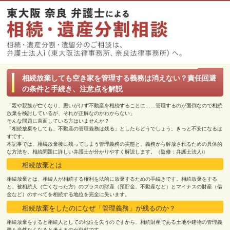
相続放棄しても空き家を管理する義務は消えない？責任回避
の条件と手続き、注意点を解説
「親や親族が亡くなり、思いがけず不動産を相続することに……管理するのが面倒なので相続
放棄を検討しているが、それが正解なのかわからない」
そんな問題に直面している方はいませんか？
「相続放棄をしても、不動産の管理義務は残る」としたらどうでしょう。きっと不安になるは
ずです。
本記事では、相続放棄後に残ってしまう管理義務の実態と、義務から解放されるための具体的
な方法を、相続問題に詳しい弁護士が分かりやすく解説します。（監修：弁護士法人i）
相続放棄とは
相続放棄とは、相続人が相続する権利を法的に放棄するための手続きです。相続放棄をする
と、被相続人（亡くなった方）のプラスの財産（預貯金、不動産など）とマイナスの財産（借
金など）のすべてを相続する地位を完全に失います。
相続放棄をしたのになぜ「管理義務」が残るのか？
相続放棄をすると相続人としての地位を失うのですから、相続財産である土地や建物の管理義
務も当然なくなると考えるのが自然です。