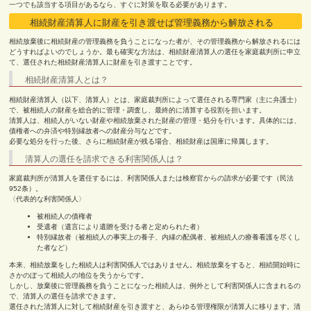
一つでも該当する項目があるなら、すぐに対策を取る必要があります。
相続財産清算人に財産を引き渡せば管理義務から解放される
相続放棄後に相続財産の管理義務を負うことになった者が、その管理義務から解放されるには
どうすればよいのでしょうか。最も確実な方法は、相続財産清算人の選任を家庭裁判所に申立
て、選任された相続財産清算人に財産を引き渡すことです。
相続財産清算人とは？
相続財産清算人（以下、清算人）とは、家庭裁判所によって選任される専門家（主に弁護士）
で、被相続人の財産を総合的に管理・調査し、最終的に清算する役割を担います。
清算人は、相続人がいない財産や相続放棄された財産の管理・処分を行います。具体的には、
債権者への弁済や特別縁故者への財産分与などです。
必要な処分を行った後、さらに相続財産が残る場合、相続財産は国庫に帰属します。
清算人の選任を請求できる利害関係人は？
家庭裁判所が清算人を選任するには、利害関係人または検察官からの請求が必要です（民法
952条）。
〈代表的な利害関係人〉
被相続人の債権者
受遺者（遺言により遺贈を受ける者と定められた者）
特別縁故者（被相続人の事実上の養子、内縁の配偶者、被相続人の療養看護を尽くし
た者など）
本来、相続放棄をした相続人は利害関係人ではありません。相続放棄をすると、相続開始時に
さかのぼって相続人の地位を失うからです。
しかし、放棄後に管理義務を負うことになった相続人は、例外として利害関係人に含まれるの
で、清算人の選任を請求できます。
選任された清算人に対して相続財産を引き渡すと、あらゆる管理権限が清算人に移ります。清