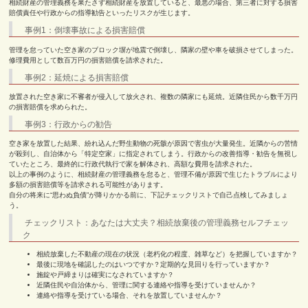
相続財産の管理義務を果たさず相続財産を放置していると、最悪の場合、第三者に対する損害
賠償責任や行政からの指導勧告といったリスクが生じます。
事例1：倒壊事故による損害賠償
管理を怠っていた空き家のブロック塀が地震で倒壊し、隣家の壁や車を破損させてしまった。
修理費用として数百万円の損害賠償を請求された。
事例2：延焼による損害賠償
放置された空き家に不審者が侵入して放火され、複数の隣家にも延焼。近隣住民から数千万円
の損害賠償を求められた。
事例3：行政からの勧告
空き家を放置した結果、紛れ込んだ野生動物の死骸が原因で害虫が大量発生。近隣からの苦情
が殺到し、自治体から「特定空家」に指定されてしまう。行政からの改善指導・勧告を無視し
ていたところ、最終的に行政代執行で家を解体され、高額な費用を請求された。
以上の事例のように、相続財産の管理義務を怠ると、管理不備が原因で生じたトラブルにより
多額の損害賠償等を請求される可能性があります。
自分の将来に“思わぬ負債”が降りかかる前に、下記チェックリストで自己点検してみましょ
う。
チェックリスト：あなたは大丈夫？相続放棄後の管理義務セルフチェッ
ク
相続放棄した不動産の現在の状況（老朽化の程度、雑草など）を把握していますか？
最後に現地を確認したのはいつですか？定期的な見回りを行っていますか？
施錠や戸締まりは確実になされていますか？
近隣住民や自治体から、管理に関する連絡や指導を受けていませんか？
連絡や指導を受けている場合、それを放置していませんか？