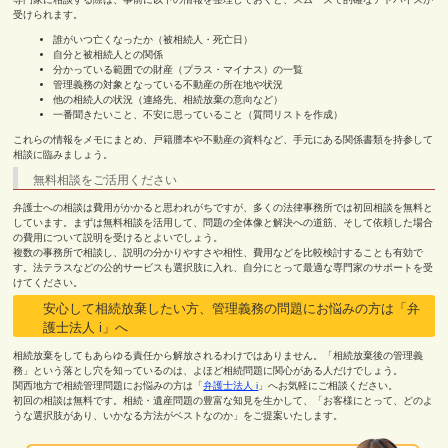
受けられます。
誰がいつ亡くなったか（被相続人・死亡日）
自分と被相続人との関係
分かっている範囲での財産（プラス・マイナス）の一覧
管理義務の対象となっている不動産の所在地や状況
他の相続人の状況（連絡先、相続放棄の意向など）
一番聞きたいこと、不安に思っていること（質問リストを作成）
これらの情報をメモにまとめ、戸籍謄本や不動産の資料など、手元にある関係書類を持参して
相談に臨みましょう。
無料相談をご活用ください
弁護士への相談は費用がかかると思われがちですが、多くの法律事務所では初回相談を無料と
しています。まずは無料相談を活用して、問題の全体像と解決への道筋、そして依頼した場合
の費用について説明を受けるとよいでしょう。
複数の事務所で相談し、説明の分かりやすさや相性、費用などを比較検討することも有効で
す。法テラスなどの公的サービスも選択肢に入れ、自分にとって最適な専門家のサポートを受
けてください。
安心して相続放棄したい方、管理義務の問題にお悩みの方は「弁
護士法人 i」へ
相続放棄をしてもあらゆる責任から解放されるわけではありません。「相続放棄後の管理義
務」という落とし穴を知っているのは、よほど相続問題に関心がある人だけでしょう。
関西地方で相続管理問題にお悩みの方は「
弁護士法人 i
」へお気軽にご相談ください。
初回の相談は無料です。相続・遺産問題の豊富な知見を生かして、「お客様にとって、どのよ
うな選択肢があり、いかなる方法がベストなのか」をご提案いたします。