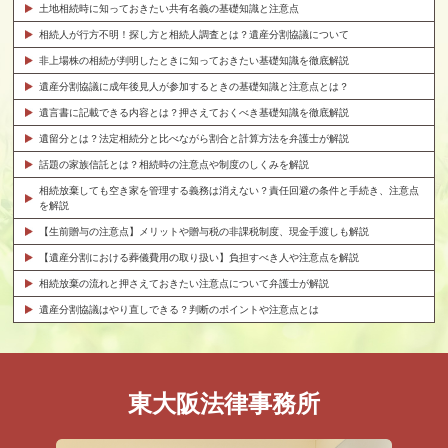
土地相続時に知っておきたい共有名義の基礎知識と注意点
相続人が行方不明！探し方と相続人調査とは？遺産分割協議について
非上場株の相続が判明したときに知っておきたい基礎知識を徹底解説
遺産分割協議に成年後見人が参加するときの基礎知識と注意点とは？
遺言書に記載できる内容とは？押さえておくべき基礎知識を徹底解説
遺留分とは？法定相続分と比べながら割合と計算方法を弁護士が解説
話題の家族信託とは？相続時の注意点や制度のしくみを解説
相続放棄しても空き家を管理する義務は消えない？責任回避の条件と手続き、注意点
を解説
【生前贈与の注意点】メリットや贈与税の非課税制度、現金手渡しも解説
【遺産分割における葬儀費用の取り扱い】負担すべき人や注意点を解説
相続放棄の流れと押さえておきたい注意点について弁護士が解説
遺産分割協議はやり直しできる？判断のポイントや注意点とは
東大阪法律事務所