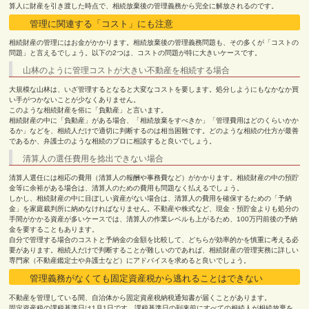
算人に財産を引き渡した時点で、相続放棄後の管理義務から完全に解放されるのです。
管理に関連する「コスト」にも注意
相続財産の管理にはお金がかかります。相続放棄後の管理義務問題も、その多くが「コストの
問題」と言えるでしょう。以下の2つは、コストの問題が特に大きいケースです。
山林のように管理コストが大きい不動産を相続する場合
大規模な山林は、いざ管理するとなると大変なコストを要します。処分しようにもなかなか買
い手がつかないことが少なくありません。
このような相続財産を俗に「負動産」と言います。
相続財産の中に「負動産」がある場合、「相続放棄をすべきか」「管理費用はどのくらいかか
るか」などを、相続人だけで適切に判断するのは相当困難です。どのような相続の仕方が最善
であるか、弁護士のような相続のプロに相談すると良いでしょう。
清算人の選任費用を捻出できない場合
清算人選任には相応の費用（清算人の報酬や事務費など）がかかります。相続財産の中の預貯
金等に余裕がある場合は、清算人のための費用も問題なく払えるでしょう。
しかし、相続財産の中に目ぼしい資産がない場合は、清算人の費用を確保するための「予納
金」を家庭裁判所に納めなければなりません。不動産や株式など、現金・預貯金よりも処分の
手間がかかる資産が多いケースでは、清算人の作業レベルも上がるため、100万円前後の予納
金を要することもあります。
自分で管理する場合のコストと予納金の金額を比較して、どちらが効率的かを慎重に考える必
要があります。相続人だけで判断することが難しいのであれば、相続財産の管理実務に詳しい
専門家（不動産鑑定士や弁護士など）にアドバイスを求めると良いでしょう。
管理義務がなくても固定資産税から逃れることはできない
不動産を管理している間、自治体から固定資産税納税通知書が届くことがあります。
固定資産税の課税基準日は1月1日です。課税基準日の到来前にすべての相続人が相続放棄を