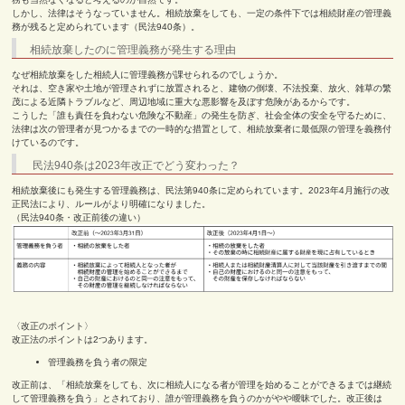
しかし、法律はそうなっていません。相続放棄をしても、一定の条件下では相続財産の管理義
務が残ると定められています（民法940条）。
相続放棄したのに管理義務が発生する理由
なぜ相続放棄をした相続人に管理義務が課せられるのでしょうか。
それは、空き家や土地が管理されずに放置されると、建物の倒壊、不法投棄、放火、雑草の繁
茂による近隣トラブルなど、周辺地域に重大な悪影響を及ぼす危険があるからです。
こうした「誰も責任を負わない危険な不動産」の発生を防ぎ、社会全体の安全を守るために、
法律は次の管理者が見つかるまでの一時的な措置として、相続放棄者に最低限の管理を義務付
けているのです。
民法940条は2023年改正でどう変わった？
相続放棄後にも発生する管理義務は、民法第940条に定められています。2023年4月施行の改
正民法により、ルールがより明確になりました。
（民法940条・改正前後の違い）
〈改正のポイント〉
改正法のポイントは2つあります。
管理義務を負う者の限定
改正前は、「相続放棄をしても、次に相続人になる者が管理を始めることができるまでは継続
して管理義務を負う」とされており、誰が管理義務を負うのかがやや曖昧でした。改正後は