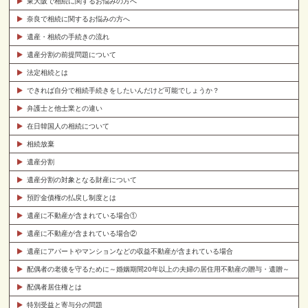
東大阪で相続に関するお悩みの方へ
奈良で相続に関するお悩みの方へ
遺産・相続の手続きの流れ
遺産分割の前提問題について
法定相続とは
できれば自分で相続手続きをしたいんだけど可能でしょうか？
弁護士と他士業との違い
在日韓国人の相続について
相続放棄
遺産分割
遺産分割の対象となる財産について
預貯金債権の払戻し制度とは
遺産に不動産が含まれている場合①
遺産に不動産が含まれている場合②
遺産にアパートやマンションなどの収益不動産が含まれている場合
配偶者の老後を守るために～婚姻期間20年以上の夫婦の居住用不動産の贈与・遺贈～
配偶者居住権とは
特別受益と寄与分の問題