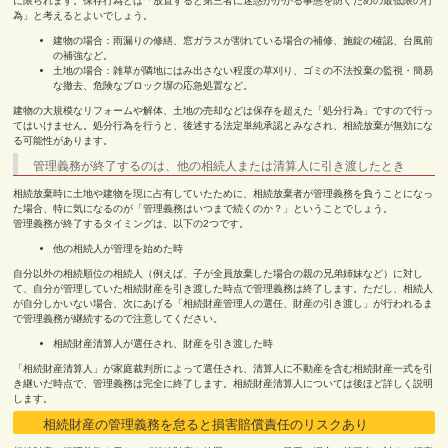
に限られます。保存行為とは「放置すると第三者に迷惑がかかる事態を防ぐための最低限の行
為」と考えるとよいでしょう。
建物の場合：雨漏りの修繕、窓ガラスが割れている場合の補修、施錠の確認、台風前
の補強など。
土地の場合：雑草が隣地にはみ出さない程度の草刈り、ゴミの不法投棄の監視・簡易
な撤去、危険なブロック塀の応急処置など。
建物の大規模なリフォームや解体、土地の売却などは保存を超えた「処分行為」ですので行っ
てはいけません。処分行為を行うと、後述する法定単純承認とみなされ、相続放棄が無効にな
る可能性があります。
管理義務が終了するのは、他の相続人または清算人に引き渡したとき
相続放棄時に土地や建物を現に占有していたために、相続放棄者が管理義務を負うことになっ
た場合、特に気になるのが「管理義務はいつまで続くのか？」ということでしょう。
管理義務が終了するタイミングは、以下の2つです。
他の相続人が管理を始めた時
自分以外の相続順位の相続人（例えば、子が全員放棄した場合の親の兄弟姉妹など）に対し
て、自分が管理していた相続財産を引き渡した時点で管理義務は終了します。ただし、相続人
が自分しかいない場合、次にあげる「相続財産管理人の選任、財産の引き渡し」が行われるま
で管理義務が継続するので注意してください。
相続財産清算人が選任され、財産を引き渡した時
「相続財産清算人」が家庭裁判所によって選任され、清算人に不動産を含む相続財産一式を引
き継いだ時点で、管理義務は完全に終了します。相続財産清算人については後ほど詳しく説明
します。
相続財産の管理義務を怠ると損害賠償責任のリスクあり