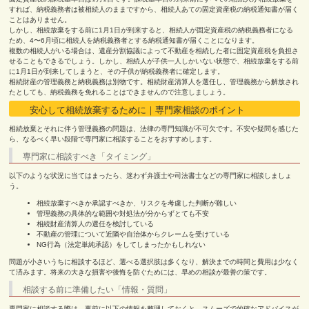
すれば、納税義務者は被相続人のままですから、相続人あての固定資産税の納税通知書が届く
ことはありません。
しかし、相続放棄をする前に1月1日が到来すると、相続人が固定資産税の納税義務者になる
ため、4〜6月頃に相続人を納税義務者とする納税通知書が届くことになります。
複数の相続人がいる場合は、遺産分割協議によって不動産を相続した者に固定資産税を負担さ
せることもできるでしょう。しかし、相続人が子供一人しかいない状態で、相続放棄をする前
に1月1日が到来してしまうと、その子供が納税義務者に確定します。
相続財産の管理義務と納税義務は別物です。相続財産清算人を選任し、管理義務から解放され
たとしても、納税義務を免れることはできませんので注意しましょう。
安心して相続放棄するために｜専門家相談のポイント
相続放棄とそれに伴う管理義務の問題は、法律の専門知識が不可欠です。不安や疑問を感じた
ら、なるべく早い段階で専門家に相談することをおすすめします。
専門家に相談すべき「タイミング」
以下のような状況に当てはまったら、迷わず弁護士や司法書士などの専門家に相談しましょ
う。
相続放棄すべきか承認すべきか、リスクを考慮した判断が難しい
管理義務の具体的な範囲や対処法が分からずとても不安
相続財産清算人の選任を検討している
不動産の管理について近隣や自治体からクレームを受けている
NG行為（法定単純承認）をしてしまったかもしれない
問題が小さいうちに相談するほど、選べる選択肢は多くなり、解決までの時間と費用は少なく
て済みます。将来の大きな損害や後悔を防ぐためには、早めの相談が最善の策です。
相談する前に準備したい「情報・質問」
専門家に相談する際は、事前に以下の情報を整理しておくと、スムーズで的確なアドバイスが