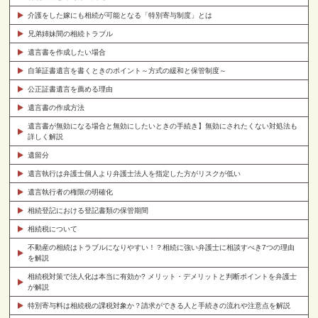
介護をした嫁にも相続が可能となる「特別寄与制度」とは
兄弟姉妹間の相続トラブル
遺言書を作成したい場合
自筆証書遺言を書くときのポイント～方式の緩和と保管制度～
公正証書遺言を薦める理由
遺言書の作成方法
遺言書が無効になる場合と無効にしたいときの手続き】無効にされたくない対処法も
詳しく解説
遺留分
遺言執行は弁護士個人より弁護士法人を指定した方がリスクが低い
遺言執行者の権限の明確化
相続登記における登記書類の保管期間
相続税について
不動産の相続はトラブルになりやすい！？相続に強い弁護士に相談すべき7つの理由
を解説
相続税対策で法人化は本当に有効か? メリット・デメリットと判断ポイントを弁護士
が解説
特別寄与料は相続税の課税対象か？請求ができる人と手続きの流れや注意点を解説