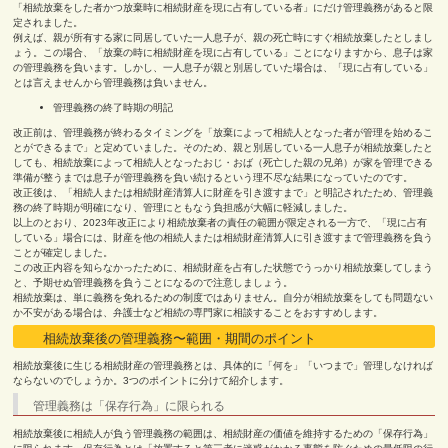
「相続放棄をした者かつ放棄時に相続財産を現に占有している者」にだけ管理義務があると限
定されました。
例えば、親が所有する家に同居していた一人息子が、親の死亡時にすぐ相続放棄したとしまし
ょう。この場合、「放棄の時に相続財産を現に占有している」ことになりますから、息子は家
の管理義務を負います。しかし、一人息子が親と別居していた場合は、「現に占有している」
とは言えませんから管理義務は負いません。
管理義務の終了時期の明記
改正前は、管理義務が終わるタイミングを「放棄によって相続人となった者が管理を始めるこ
とができるまで」と定めていました。そのため、親と別居している一人息子が相続放棄したと
しても、相続放棄によって相続人となったおじ・おば（死亡した親の兄弟）が家を管理できる
準備が整うまでは息子が管理義務を負い続けるという理不尽な結果になっていたのです。
改正後は、「相続人または相続財産清算人に財産を引き渡すまで」と明記されたため、管理義
務の終了時期が明確になり、管理にともなう負担感が大幅に軽減しました。
以上のとおり、2023年改正により相続放棄者の責任の範囲が限定される一方で、「現に占有
している」場合には、財産を他の相続人または相続財産清算人に引き渡すまで管理義務を負う
ことが確定しました。
この改正内容を知らなかったために、相続財産を占有した状態でうっかり相続放棄してしまう
と、予期せぬ管理義務を負うことになるので注意しましょう。
相続放棄は、単に義務を免れるための制度ではありません。自分が相続放棄をしても問題ない
か不安がある場合は、弁護士など相続の専門家に相談することをおすすめします。
相続放棄後の管理義務〜範囲・期間のポイント
相続放棄後に生じる相続財産の管理義務とは、具体的に「何を」「いつまで」管理しなければ
ならないのでしょうか。3つのポイントに分けて紹介します。
管理義務は「保存行為」に限られる
相続放棄後に相続人が負う管理義務の範囲は、相続財産の価値を維持するための「保存行為」