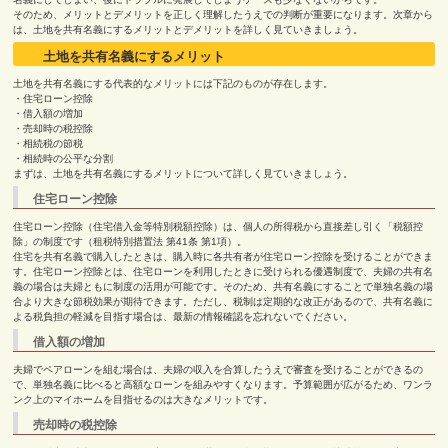
そのため、メリットとデメリットを正しく理解したうえでの判断が重要になります。次章から
は、土地を共有名義にするメリットとデメリットを詳しく見ていきましょう。
土地を共有名義にするメリット
土地を共有名義にする代表的なメリットには下記のものが存在します。
・住宅ローン控除
・借入額の増加
・売却時の税控除
・相続税の節税
・相続時の公平な分割
まずは、土地を共有名義にするメリットについて詳しく見ていきましょう。
住宅ローン控除
住宅ローン控除（住宅借入金等特別税額控除）は、個人の所得税から直接差し引く「税額控
除」の制度です（租税特別措置法 第
41
条 第
1
項）。
住宅を共有名義で購入したときは、購入時に各共有者が住宅ローン控除を受けることができま
す。住宅ローン控除とは、住宅ローンを利用したときに受けられる優遇制度で、夫婦の共有名
義の場合は夫婦ともに制度の活用が可能です。そのため、共有名義にすることで単独名義の場
合より大きな節税効果が期待できます。ただし、税制は定期的な改正があるので、共有名義に
よる税負担の軽減を目指す場合は、最新の情報確認を忘れないでください。
借入額の増加
夫婦でペアローンを組む場合は、夫婦の収入を合算したうえで審査を受けることができるの
で、単独名義に比べると高額なローンを組みやすくなります。予算範囲が広がるため、ワンラ
ンク上のマイホームを目指せるのは大きなメリットです。
売却時の税控除