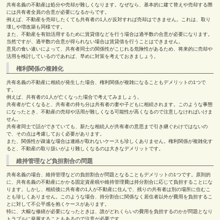
共有名義の不動産は処分や売却が難しくなります。なぜなら、基本的に建て替えや売却する際
には共有者全員の合意が必要になるからです。
例えば、不動産を売却したくても共有者の
1
人が反対すれば売却はできません。これは、取り
壊しや増改築も同様です。
また、不動産を有効活用するために賃貸借などを行う場合は過半数の合意が必要になります。
当然ですが、過半数の合意が得られない場合は賃貸借を行うことはできません。
意見の食い違いによって、共有者同士の関係性がこじれる危険性があるため、将来的に売却や
活用を検討しているのであれば、早めに対策を考えておきましょう。
権利関係の複雑化
共有名義の不動産に相続が発生した場合、権利関係が複雑になることもデメリットの
1
つで
す。
例えば、共有者の
1
人が亡くなった場合で考えてみましょう。
共有者が亡くなると、共有者の持ち分は共有者の妻や子どもに相続されます。このような事態
になったとき、不動産の売却や活用が難しくなる可能性が高くなるので注意しなければいけま
せん。
共有者同士で話ができていても、新たな相続人が共有者の意思まで引き継ぐわけではないの
で、その点は考慮しておく必要があります。
また、関係性が疎遠な場合は連絡が取れないケースも珍しくありません。権利関係が複雑化す
ると、不動産の取り扱いがより難しくなるのは大きなデメリットです。
維持管理など負担割合の問題
共有名義の場合、維持管理などの負担割合が問題となることもデメリットの
1
つです。原則的
に、共有名義の不動産にかかる固定資産税や維持管理費は持分割合に応じて負担することにな
ります。しかし、相続後に共有者の
1
人が不動産に住んで、残りの共有者は別の場所に住むこ
とも珍しくありません。このような場合、持分割合に関係なく居住者以外が費用を負担するこ
とに対して不公平感を抱くケースがあります。
特に、大幅な修繕が必要になったときは、誰がどれくらいの費用を負担するのかが問題となり
トラブルに発展することもあるので注意が必要です。