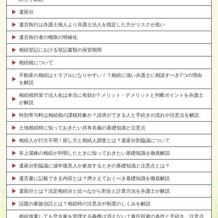
遺留分
遺言執行は弁護士個人より弁護士法人を指定した方がリスクが低い
遺言執行者の権限の明確化
相続登記における登記書類の保管期間
相続税について
不動産の相続はトラブルになりやすい！？相続に強い弁護士に相談すべき7つの理由
を解説
相続税対策で法人化は本当に有効か? メリット・デメリットと判断ポイントを弁護士
が解説
特別寄与料は相続税の課税対象か？請求ができる人と手続きの流れや注意点を解説
土地相続時に知っておきたい共有名義の基礎知識と注意点
相続人が行方不明！探し方と相続人調査とは？遺産分割協議について
非上場株の相続が判明したときに知っておきたい基礎知識を徹底解説
遺産分割協議に成年後見人が参加するときの基礎知識と注意点とは？
遺言書に記載できる内容とは？押さえておくべき基礎知識を徹底解説
遺留分とは？法定相続分と比べながら割合と計算方法を弁護士が解説
話題の家族信託とは？相続時の注意点や制度のしくみを解説
相続放棄しても空き家を管理する義務は消えない？責任回避の条件と手続き、注意点