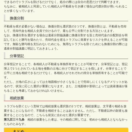
できるのでトラブルを防げるだけでなく、処分の際には自分の意思だけで判断できます。
ちなみに、被相続人と同居していた相続人が不動産を引き継ぐ場合は代償分割が用いられるこ
とが多くなっています。
換価分割
不動産を残す必要がない場合は、換価分割も選択肢の
1
つです。換価分割とは、不動産を売却
して、売却代金を相続人全員で分けるので、最も公平に分割できる方法といえます。
なお、換価分割を選択する場合は遺産分割協議書に換価分割する旨と売却代金の分配割合を明
記しておくと贈与を疑わたり、売却代金を巡るトラブルに発展するリスクを抑えることが可能
です。無駄な贈与税を支払わないためにも、無用なトラブルを防ぐためにも換価分割の際には
遺産分割協議書に明記しておきましょう。
分筆登記
分筆登記することで、各相続人が不動産を単独所有することが可能です。分筆登記とは、登記
簿上で
1
つとされている土地を複数の土地に分けて登記することを指します。分筆することで
公平に土地を相続できるだけでなく、各相続人がそれぞれの持分を単独所有することが可能で
す。
ただし、土地の広さによっては土地面積が小さくなることで売却しにくくなるデメリットがあ
るので、状況に応じた選択が重要になります。また、土地面積や形状によっては資産価値が落
ちることも考慮しておかなければいけません。
相続放棄
トラブルを防ぐという意味では相続放棄も選択肢の
1
つです。相続放棄は、文字通り相続を放
棄することになるので、不動産を相続することはありません。ただし、不動産以外の財産も放
棄することになるので、こちらも状況に合わせた選択が重要です。
第九百三十九条
相続の放棄をした者は、その相続に関しては、初めから相続人とならなかっ
たものとみなす。
まとめ