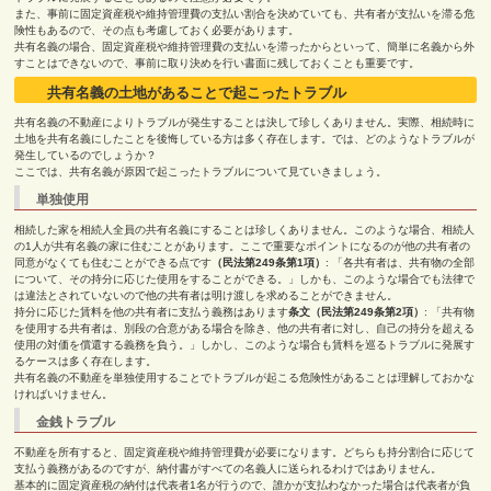
また、事前に固定資産税や維持管理費の支払い割合を決めていても、共有者が支払いを滞る危
険性もあるので、その点も考慮しておく必要があります。
共有名義の場合、固定資産税や維持管理費の支払いを滞ったからといって、簡単に名義から外
すことはできないので、事前に取り決めを行い書面に残しておくことも重要です。
共有名義の土地があることで起こったトラブル
共有名義の不動産によりトラブルが発生することは決して珍しくありません。実際、相続時に
土地を共有名義にしたことを後悔している方は多く存在します。では、どのようなトラブルが
発生しているのでしょうか？
ここでは、共有名義が原因で起こったトラブルについて見ていきましょう。
単独使用
相続した家を相続人全員の共有名義にすることは珍しくありません。このような場合、相続人
の
1
人が共有名義の家に住むことがあります。ここで重要なポイントになるのが他の共有者の
同意がなくても住むことができる点です
（民法第
249
条第
1
項）
:
「各共有者は、共有物の全部
について、その持分に応じた使用をすることができる。」しかも、このような場合でも法律で
は違法とされていないので他の共有者は明け渡しを求めることができません。
持分に応じた賃料を他の共有者に支払う義務はあります
条文（民法第
249
条第
2
項）
:
「共有物
を使用する共有者は、別段の合意がある場合を除き、他の共有者に対し、自己の持分を超える
使用の対価を償還する義務を負う。」しかし、このような場合も賃料を巡るトラブルに発展す
るケースは多く存在します。
共有名義の不動産を単独使用することでトラブルが起こる危険性があることは理解しておかな
ければいけません。
金銭トラブル
不動産を所有すると、固定資産税や維持管理費が必要になります。どちらも持分割合に応じて
支払う義務があるのですが、納付書がすべての名義人に送られるわけではありません。
基本的に固定資産税の納付は代表者
1
名が行うので、誰かが支払わなかった場合は代表者が負