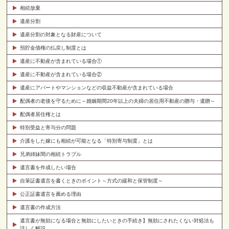
相続放棄
遺産分割
遺産分割の対象となる財産について
預貯金債権の払戻し制度とは
遺産に不動産が含まれている場合①
遺産に不動産が含まれている場合②
遺産にアパートやマンションなどの収益不動産が含まれている場合
配偶者の老後を守るために～婚姻期間20年以上の夫婦の居住用不動産の贈与・遺贈～
配偶者居住権とは
特別受益と寄与分の問題
介護をした嫁にも相続が可能となる「特別寄与制度」とは
兄弟姉妹間の相続トラブル
遺言書を作成したい場合
自筆証書遺言を書くときのポイント～方式の緩和と保管制度～
公正証書遺言を薦める理由
遺言書の作成方法
遺言書が無効になる場合と無効にしたいときの手続き】無効にされたくない対処法も
詳しく解説