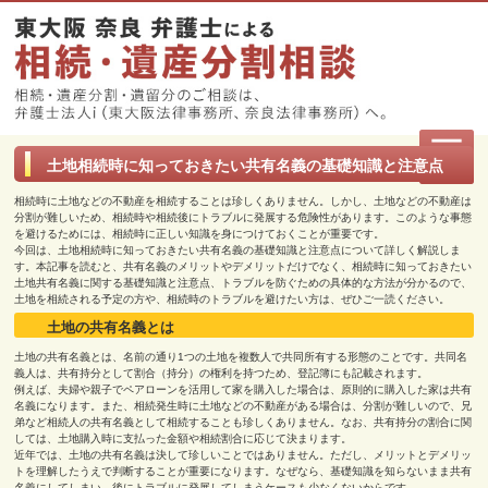
土地相続時に知っておきたい共有名義の基礎知識と注意点
相続時に土地などの不動産を相続することは珍しくありません。しかし、土地などの不動産は
分割が難しいため、相続時や相続後にトラブルに発展する危険性があります。このような事態
を避けるためには、相続時に正しい知識を身につけておくことが重要です。
今回は、土地相続時に知っておきたい共有名義の基礎知識と注意点について詳しく解説しま
す。本記事を読むと、共有名義のメリットやデメリットだけでなく、相続時に知っておきたい
土地共有名義に関する基礎知識と注意点、トラブルを防ぐための具体的な方法が分かるので、
土地を相続される予定の方や、相続時のトラブルを避けたい方は、ぜひご一読ください。
土地の共有名義とは
土地の共有名義とは、名前の通り
1
つの土地を複数人で共同所有する形態のことです。共同名
義人は、共有持分として割合（持分）の権利を持つため、登記簿にも記載されます。
例えば、夫婦や親子でペアローンを活用して家を購入した場合は、原則的に購入した家は共有
名義になります。また、相続発生時に土地などの不動産がある場合は、分割が難しいので、兄
弟など相続人の共有名義として相続することも珍しくありません。なお、共有持分の割合に関
しては、土地購入時に支払った金額や相続割合に応じて決まります。
近年では、土地の共有名義は決して珍しいことではありません。ただし、メリットとデメリッ
トを理解したうえで判断することが重要になります。なぜなら、基礎知識を知らないまま共有
名義にしてしまい、後にトラブルに発展してしまうケースも少なくないからです。