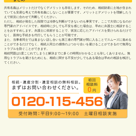
共有名義はメリットだけでなくデメリットも存在します。そのため、相続財産に土地が含まれ
ていても安易な考えで共有名義にしないことが重要です。メリットとデメリットを理解したう
えで状況に合わせて判断してください。
ただし、相続が発生した段階では冷静な判断ができないのも事実です。ここで大切になるのが
専門家のアドバイスです。相続時に少しでも不安を感じた場合は、早めに弁護士に相談するこ
とをおすすめします。弁護士に依頼することで、状況に応じたアドバイスを受けられるだけで
なく、面倒な手続きを代行してもらうことが可能です。
また、当事者同士では進まない話し合いも第三者の専門家が間に入ることでスムーズに進める
ことができるだけでなく、相続人同士の感情のぶつかり合いを避けることができるので無用な
トラブルを防ぐことができます。
相続問題は
1
度こじれてしまうと解決までに多くの時間がかかることも珍しくありません。無
用なトラブルを避けるためにも、相続に関する不安が少しでもある場合は早めの相談を検討し
てください。