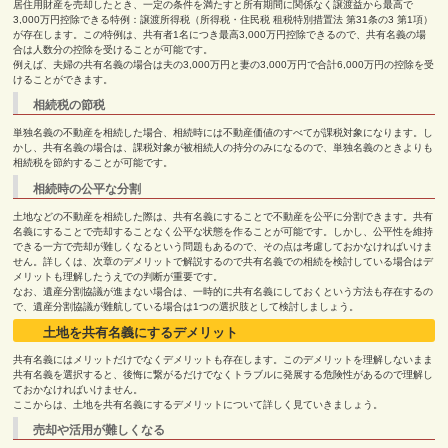
居住用財産を売却したとき、一定の条件を満たすと所有期間に関係なく譲渡益から最高で
3,000
万円控除できる特例：譲渡所得税（所得税・住民税 租税特別措置法 第
31
条の
3
第
1
項）
が存在します。この特例は、共有者
1
名につき最高
3,000
万円控除できるので、共有名義の場
合は人数分の控除を受けることが可能です。
例えば、夫婦の共有名義の場合は夫の
3,000
万円と妻の
3,000
万円で合計
6,000
万円の控除を受
けることができます。
相続税の節税
単独名義の不動産を相続した場合、相続時には不動産価値のすべてが課税対象になります。し
かし、共有名義の場合は、課税対象が被相続人の持分のみになるので、単独名義のときよりも
相続税を節約することが可能です。
相続時の公平な分割
土地などの不動産を相続した際は、共有名義にすることで不動産を公平に分割できます。共有
名義にすることで売却することなく公平な状態を作ることが可能です。しかし、公平性を維持
できる一方で売却が難しくなるという問題もあるので、その点は考慮しておかなければいけま
せん。詳しくは、次章のデメリットで解説するので共有名義での相続を検討している場合はデ
メリットも理解したうえでの判断が重要です。
なお、遺産分割協議が進まない場合は、一時的に共有名義にしておくという方法も存在するの
で、遺産分割協議が難航している場合は
1
つの選択肢として検討しましょう。
土地を共有名義にするデメリット
共有名義にはメリットだけでなくデメリットも存在します。このデメリットを理解しないまま
共有名義を選択すると、後悔に繋がるだけでなくトラブルに発展する危険性があるので理解し
ておかなければいけません。
ここからは、土地を共有名義にするデメリットについて詳しく見ていきましょう。
売却や活用が難しくなる