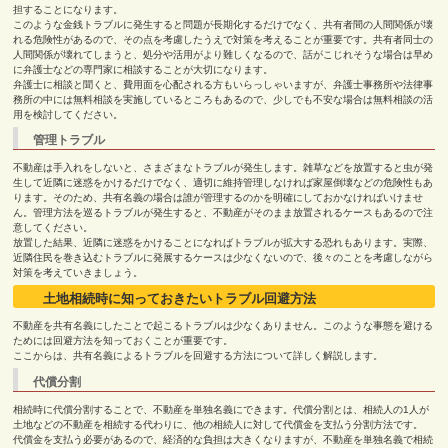
担することになります。
このような金銭トラブルに発生すると問題が長期化するだけでなく、共有者間の人間関係が壊
れる危険性があるので、その点を考慮したうえで対策を考えることが重要です。共有者同士の
人間関係が壊れてしまうと、処分や活用がより難しくなるので、話がこじれそうな場合は早め
に弁護士などの専門家に相談することが大切になります。
弁護士に相談と聞くと、費用面を心配される方もいらっしゃいますが、弁護士事務所や法律事
務所の中には無料相談を実施しているところもあるので、少しでも不安な場合は無料相談の活
用を検討してください。
管理トラブル
不動産は手入れをしないと、さまざまなトラブルが発生します。雑草などを放置すると虫が発
生して近隣に迷惑をかけるだけでなく、適切に維持管理しなければ家屋倒壊などの危険性もあ
ります。そのため、共有名義の場合は誰が管理するのかを明確にしておかなければいけませ
ん。管理方法を巡るトラブルが発生すると、不動産がそのまま放置されるケースもあるので注
意してください。
放置した結果、近隣に迷惑をかけることになればトラブルが拡大する恐れもあります。実際、
近隣住民を巻き込むトラブルに発展するケースは少なくないので、後々のことを考慮しながら
対策を考えていきましょう。
土地相続時に知っておきたいトラブル回避方法
不動産を共有名義にしたことで起こるトラブルは少なくありません。このような事態を避ける
ためには回避方法を知っておくことが重要です。
ここからは、共有名義によるトラブルを回避する方法について詳しく解説します。
代償分割
相続時に代償分割することで、不動産を単独名義にできます。代償分割とは、相続人の
1
人が
土地などの不動産を相続する代わりに、他の相続人に対して代償金を支払う分割方法です。
代償金を支払う必要があるので、経済的な負担は大きくなりますが、不動産を単独名義で相続