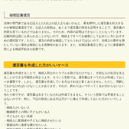
秘密証書遺言
法律の専門家である公証人と
2
人以上の証人立ち会いのもと、署名押印した遺言書を封入する
のが秘密証書遺言です。公証人の役割は、あくまで遺言書の存在を証明することで、遺言書の
内容を見ているわけではありません。そのため、内容の証明はできないことになっています。
記載内容は誰にも見られることがないので、相続まですべてを秘密にしておきたい方におすす
めの選択肢です。ただし、遺言の内容を確認してもらうわけではないので、法律上の要件を満
たしていない場合は無効になる危険性があります。また、自筆証書遺言と同じように家庭裁判
所による検認手続きが必要です。
遺言書を作成した方がいいケース
遺言書を作成することで、相続人同士のトラブルを防げるだけでなく、大切な人の生活を支え
ることができる可能性が高まります。そういう意味では、遺言書はすべての人が作成しておく
べき書類です。しかし、遺言書を作成している方はそれほど多くありません。ただし、理解し
ておかなければいけないことがあります。それが、終わりはいつやってくるか分からないとい
うことです。
当たり前ですが、遺言書は生きていなければ作成できません。そういう意味では早過ぎること
はないのです。特に、下記の状況にある方は万が一に備えて作成しておいた方がいいでしょ
う。
・相続人がいない人
・離婚相手との間に子どもがいる人
・子どもがいない夫婦
・相続人に配偶者や子どもに相続させたい人
・親族以外に遺産を継がせたい人