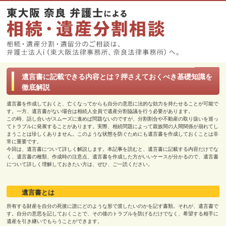
遺言書に記載できる内容とは？押さえておくべき基礎知識を
徹底解説
遺言書を作成しておくと、亡くなってからも自分の意思に法的な効力を持たせることが可能で
す。一方、遺言書がない場合は相続人全員で遺産分割協議を行う必要があります。
この時、話し合いがスムーズに進めば問題ないのですが、分割割合や不動産の取り扱いを巡っ
てトラブルに発展することがあります。実際、相続問題によって親族間の人間関係が崩れてし
まうことは珍しくありません。このような状態を防ぐためにも遺言書を作成しておくことは非
常に重要です。
今回は、遺言書について詳しく解説します。本記事を読むと、遺言書に記載する内容だけでな
く、遺言書の種類、作成時の注意点、遺言書を作成した方がいいケースが分かるので、遺言書
について詳しく理解しておきたい方は、ぜひ、ご一読ください。
遺言書とは
所有する財産を自分の死後に誰にどのような形で渡したいのかを記す書類。それが、遺言書で
す。自分の意思を記しておくことで、その後のトラブルを防げるだけでなく、希望する相手に
遺産を引き継いでもらうことができます。