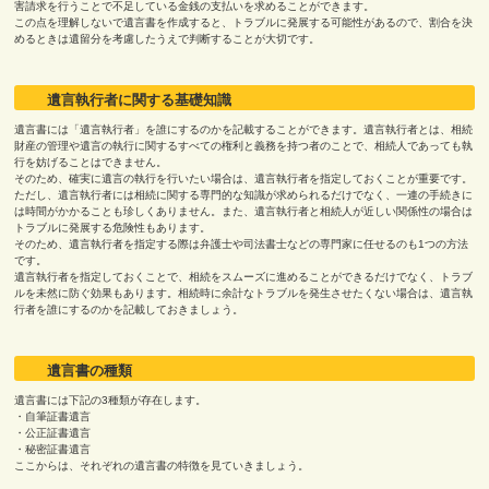
害請求を行うことで不足している金銭の支払いを求めることができます。
この点を理解しないで遺言書を作成すると、トラブルに発展する可能性があるので、割合を決
めるときは遺留分を考慮したうえで判断することが大切です。
遺言執行者に関する基礎知識
遺言書には「遺言執行者」を誰にするのかを記載することができます。遺言執行者とは、相続
財産の管理や遺言の執行に関するすべての権利と義務を持つ者のことで、相続人であっても執
行を妨げることはできません。
そのため、確実に遺言の執行を行いたい場合は、遺言執行者を指定しておくことが重要です。
ただし、遺言執行者には相続に関する専門的な知識が求められるだけでなく、一連の手続きに
は時間がかかることも珍しくありません。また、遺言執行者と相続人が近しい関係性の場合は
トラブルに発展する危険性もあります。
そのため、遺言執行者を指定する際は弁護士や司法書士などの専門家に任せるのも
1
つの方法
です。
遺言執行者を指定しておくことで、相続をスムーズに進めることができるだけでなく、トラブ
ルを未然に防ぐ効果もあります。相続時に余計なトラブルを発生させたくない場合は、遺言執
行者を誰にするのかを記載しておきましょう。
遺言書の種類
遺言書には下記の
3
種類が存在します。
・自筆証書遺言
・公正証書遺言
・秘密証書遺言
ここからは、それぞれの遺言書の特徴を見ていきましょう。