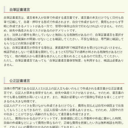
自筆証書遺言
自筆証書遺言は、遺言者本人が自筆で作成する遺言書です。遺言書の本文だけでなく日付も自
筆で記載して、自著・押印する形式で作成されます。自分で作成するので、費用もかからず手
軽に作成できるメリットがある一方で、管理や保存は自分で行わなければいけません。そのた
め、紛失や偽造されるリスクがあるのがデメリットです。
また、法律上の要件を満たしていないと無効になる危険性があるので、自筆証書遺言を選択す
る場合は記載漏れや間違いがないことを確認してください。不安な場合は、専門家に確認して
もらうなどの対策が必要です。
なお、自筆証書遺言が存在する場合は、家庭裁判所で検認手続きを受けなければいけません。
検認手続きしないで遺言書を開封してしまうと5万円以下の過料が科される危険性があるだけ
でなく、他の相続人から遺言書を改ざんしたと疑われることもあるので注意してください。
ただし、自筆証書遺言であっても「自筆証書遺言書保管制度」を利用すると、検認は必要あり
ません。
公正証書遺言
法律の専門家である公証人と
2
人以上の証人立ち会いのもとで作成される遺言書が公正証書遺
言です。公証人が原本を保管するため、紛失や偽造リスクがありません。そのため、遺言書の
中でも最も信頼性が高いといえます。また、検認が必要ないので面倒な手続きを省くことがで
きるのも大きな特徴です。
公証人のアドバイスを受けながら作成できるだけでなく、費用を支払えば自宅や病院まで出張
してもらうこともできるので、公証人役場へ出向く必要もありません。そのため、入院中の方
や出歩くことができない高齢の方も安心して遺言書を作成できます。
ただし、費用がかかる点がデメリットです。財産価額に応じた手数料や作成に費やした時間、
目録の作成量などによって費用が異なるので、正確な費用を把握したい方は無料相談を利用し
て、どれくらいの費用がかかるのかを確認しておきましょう。