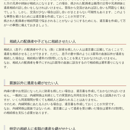
た方の兄弟や姉妹が相続人になります。この場合、残された配偶者は義理の父母や兄弟姉妹と
遺産相続の話し合いをしなければいけません。普段から交流があれば話し合いも問題なく進む
でしょう。しかし、交流が少ない場合は話し合いがまとまらない可能性もあります。このよう
な事態を避けるためには遺言書を作成しておくことが大切です。
残された配偶者が相続問題で悩まされることがないようにするためにも、遺言書を作成して万
が一の事態に備えておきましょう。
相続人の配偶者や子どもに相続させたい人
相続人（息子）の配偶者や子ども（孫）に財産を残したい人は遺言書に記載しておくことで、
遺産を相続させることができます。ただし、息子の妻や孫のように1親等の血族以外が遺産を
相続した場合は、相続税が通常の
2
割増しになることを覚えておかなければいけません。
なお、相続人の配偶者を養子にすれば
1
親等の血族に該当するので相続税は通常通りになりま
す。
親族以外に遺産を継がせたい人
内縁の妻やお世話になった人に財産を残したい場合は、遺言書を作成しておかなければいけま
せん。一般的には、内縁関係は夫婦としての実質的な共同生活を営んでいると認識されていま
すが、いくら同居期間が長くても相続人と認められることはありません。
そのため、内縁関係にあたる人がいる場合は、遺言書を作成しておくことが大切です。
なお、内縁関係は親族ではないため、遺言書によって遺産を受け継いだ場合は通常の
2
割増し
の相続税を支払う必要があります。
特定の相続人に多額の遺産を継がせたい人