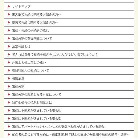
サイトマップ
東大阪で相続に関するお悩みの方へ
奈良で相続に関するお悩みの方へ
遺産・相続の手続きの流れ
遺産分割の前提問題について
法定相続とは
できれば自分で相続手続きをしたいんだけど可能でしょうか？
弁護士と他士業との違い
在日韓国人の相続について
相続放棄
遺産分割
遺産分割の対象となる財産について
預貯金債権の払戻し制度とは
遺産に不動産が含まれている場合①
遺産に不動産が含まれている場合②
遺産にアパートやマンションなどの収益不動産が含まれている場合
配偶者の老後を守るために～婚姻期間20年以上の夫婦の居住用不動産の贈与・遺贈～