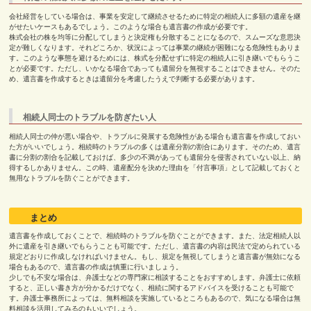
会社経営をしている場合は、事業を安定して継続させるために特定の相続人に多額の遺産を継
がせたいケースもあるでしょう。このような場合も遺言書の作成が必要です。
株式会社の株を均等に分配してしまうと決定権も分散することになるので、スムーズな意思決
定が難しくなります。それどころか、状況によっては事業の継続が困難になる危険性もありま
す。このような事態を避けるためには、株式を分配せずに特定の相続人に引き継いでもらうこ
とが必要です。ただし、いかなる場合であっても遺留分を無視することはできません。そのた
め、遺言書を作成するときは遺留分を考慮したうえで判断する必要があります。
相続人同士のトラブルを防ぎたい人
相続人同士の仲が悪い場合や、トラブルに発展する危険性がある場合も遺言書を作成しておい
た方がいいでしょう。相続時のトラブルの多くは遺産分割の割合にあります。そのため、遺言
書に分割の割合を記載しておけば、多少の不満があっても遺留分を侵害されていない以上、納
得するしかありません。この時、遺産配分を決めた理由を「付言事項」として記載しておくと
無用なトラブルを防ぐことができます。
まとめ
遺言書を作成しておくことで、相続時のトラブルを防ぐことができます。また、法定相続人以
外に遺産を引き継いでもらうことも可能です。ただし、遺言書の内容は民法で定められている
規定どおりに作成しなければいけません。もし、規定を無視してしまうと遺言書が無効になる
場合もあるので、遺言書の作成は慎重に行いましょう。
少しでも不安な場合は、弁護士などの専門家に相談することをおすすめします。弁護士に依頼
すると、正しい書き方が分かるだけでなく、相続に関するアドバイスを受けることも可能で
す。弁護士事務所によっては、無料相談を実施しているところもあるので、気になる場合は無
料相談を活用してみるのもいいでしょう。