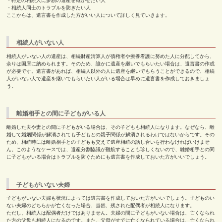
・特定の相続人に多額の遺産を継がせたい人
・相続人同士のトラブルを防ぎたい人
ここからは、遺言書を作成した方がいい人について詳しく見ていきます。
相続人がいない人
相続人がいない人の遺産は、相続財産清算人が債権者や療養看護に努めた人に分配してから、
余りは国庫に納められます。そのため、誰かに遺産を継いでもらいたい場合は、遺言書の作成
が必要です。遺言書があれば、相続人以外の人に遺産を継いでもらうことができるので、相続
人がいない人で遺産を継いでもらいたい人がいる場合は早めに遺言書を作成しておきましょ
う。
離婚相手との間に子どもがいる人
離婚した夫や妻との間に子どもがいる場合は、その子どもも相続人になります。なぜなら、離
婚して婚姻関係が解消されても子どもとの親子関係が解消されるわけではないからです。その
ため、相続時には離婚相手との子どもも交えて遺産相続の話し合いを行わなければいけませ
ん。このようなケースでは、遺産分割協議が難航することも珍しくないので、離婚相手との間
に子どもがいる場合はトラブルを防ぐためにも遺言書を作成しておいた方がいいでしょう。
子どもがいない夫婦
子どもがいない夫婦も状況によっては遺言書を作成しておいた方がいいでしょう。子どものい
ない夫婦のどちらかが亡くなった場合、当然、残された配偶者が相続人になります。
ただし、相続人は配偶者だけではありません。夫婦の間に子どもがいない場合は、亡くなられ
た方の父母も相続人になるのです。また、父母がすでに亡くなられている場合は、亡くなられ