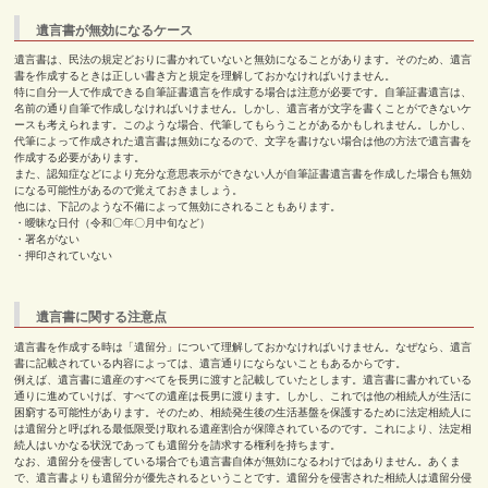
遺言書が無効になるケース
遺言書は、民法の規定どおりに書かれていないと無効になることがあります。そのため、遺言
書を作成するときは正しい書き方と規定を理解しておかなければいけません。
特に自分一人で作成できる自筆証書遺言を作成する場合は注意が必要です。自筆証書遺言は、
名前の通り自筆で作成しなければいけません。しかし、遺言者が文字を書くことができないケ
ースも考えられます。このような場合、代筆してもらうことがあるかもしれません。しかし、
代筆によって作成された遺言書は無効になるので、文字を書けない場合は他の方法で遺言書を
作成する必要があります。
また、認知症などにより充分な意思表示ができない人が自筆証書遺言書を作成した場合も無効
になる可能性があるので覚えておきましょう。
他には、下記のような不備によって無効にされることもあります。
・曖昧な日付（令和〇年〇月中旬など）
・署名がない
・押印されていない
遺言書に関する注意点
遺言書を作成する時は「遺留分」について理解しておかなければいけません。なぜなら、遺言
書に記載されている内容によっては、遺言通りにならないこともあるからです。
例えば、遺言書に遺産のすべてを長男に渡すと記載していたとします。遺言書に書かれている
通りに進めていけば、すべての遺産は長男に渡ります。しかし、これでは他の相続人が生活に
困窮する可能性があります。そのため、相続発生後の生活基盤を保護するために法定相続人に
は遺留分と呼ばれる最低限受け取れる遺産割合が保障されているのです。これにより、法定相
続人はいかなる状況であっても遺留分を請求する権利を持ちます。
なお、遺留分を侵害している場合でも遺言書自体が無効になるわけではありません。あくま
で、遺言書よりも遺留分が優先されるということです。遺留分を侵害された相続人は遺留分侵