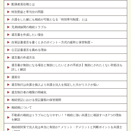
配偶者居住権とは
特別受益と寄与分の問題
介護をした嫁にも相続が可能となる「特別寄与制度」とは
兄弟姉妹間の相続トラブル
遺言書を作成したい場合
自筆証書遺言を書くときのポイント～方式の緩和と保管制度～
公正証書遺言を薦める理由
遺言書の作成方法
遺言書が無効になる場合と無効にしたいときの手続き】無効にされたくない対処法も
詳しく解説
遺留分
遺言執行は弁護士個人より弁護士法人を指定した方がリスクが低い
遺言執行者の権限の明確化
相続登記における登記書類の保管期間
相続税について
不動産の相続はトラブルになりやすい！？相続に強い弁護士に相談すべき7つの理由
を解説
相続税対策で法人化は本当に有効か? メリット・デメリットと判断ポイントを弁護士