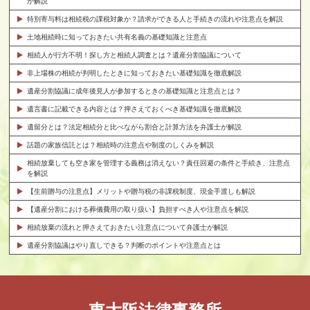
が解説
特別寄与料は相続税の課税対象か？請求ができる人と手続きの流れや注意点を解説
土地相続時に知っておきたい共有名義の基礎知識と注意点
相続人が行方不明！探し方と相続人調査とは？遺産分割協議について
非上場株の相続が判明したときに知っておきたい基礎知識を徹底解説
遺産分割協議に成年後見人が参加するときの基礎知識と注意点とは？
遺言書に記載できる内容とは？押さえておくべき基礎知識を徹底解説
遺留分とは？法定相続分と比べながら割合と計算方法を弁護士が解説
話題の家族信託とは？相続時の注意点や制度のしくみを解説
相続放棄しても空き家を管理する義務は消えない？責任回避の条件と手続き、注意点
を解説
【生前贈与の注意点】メリットや贈与税の非課税制度、現金手渡しも解説
【遺産分割における葬儀費用の取り扱い】負担すべき人や注意点を解説
相続放棄の流れと押さえておきたい注意点について弁護士が解説
遺産分割協議はやり直しできる？判断のポイントや注意点とは