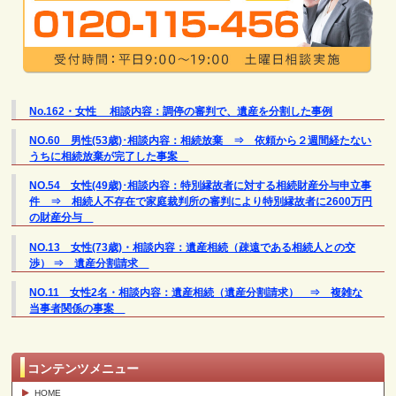
No.162・女性 相談内容：調停の審判で、遺産を分割した事例
NO.60 男性(53歳)･相談内容：相続放棄 ⇒ 依頼から２週間経たない
うちに相続放棄が完了した事案
NO.54 女性(49歳)･相談内容：特別縁故者に対する相続財産分与申立事
件 ⇒ 相続人不存在で家庭裁判所の審判により特別縁故者に2600万円
の財産分与
NO.13 女性(73歳)・相談内容：遺産相続（疎遠である相続人との交
渉） ⇒ 遺産分割請求
NO.11 女性2名・相談内容：遺産相続（遺産分割請求） ⇒ 複雑な
当事者関係の事案
コンテンツメニュー
HOME