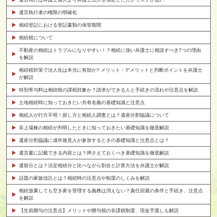
遺言執行者の権限の明確化
相続登記における登記書類の保管期間
相続税について
不動産の相続はトラブルになりやすい！？相続に強い弁護士に相談すべき7つの理由
を解説
相続税対策で法人化は本当に有効か? メリット・デメリットと判断ポイントを弁護士
が解説
特別寄与料は相続税の課税対象か？請求ができる人と手続きの流れや注意点を解説
土地相続時に知っておきたい共有名義の基礎知識と注意点
相続人が行方不明！探し方と相続人調査とは？遺産分割協議について
非上場株の相続が判明したときに知っておきたい基礎知識を徹底解説
遺産分割協議に成年後見人が参加するときの基礎知識と注意点とは？
遺言書に記載できる内容とは？押さえておくべき基礎知識を徹底解説
遺留分とは？法定相続分と比べながら割合と計算方法を弁護士が解説
話題の家族信託とは？相続時の注意点や制度のしくみを解説
相続放棄しても空き家を管理する義務は消えない？責任回避の条件と手続き、注意点
を解説
【生前贈与の注意点】メリットや贈与税の非課税制度、現金手渡しも解説