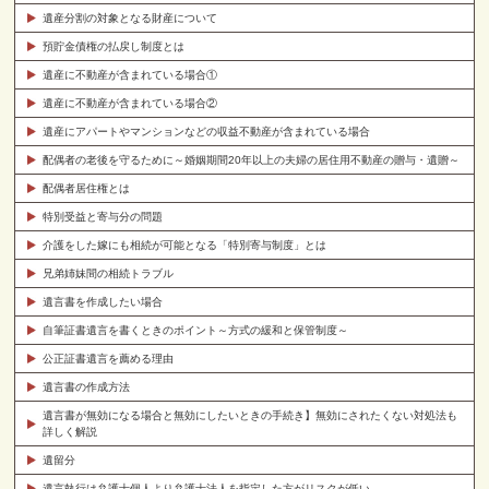
遺産分割の対象となる財産について
預貯金債権の払戻し制度とは
遺産に不動産が含まれている場合①
遺産に不動産が含まれている場合②
遺産にアパートやマンションなどの収益不動産が含まれている場合
配偶者の老後を守るために～婚姻期間20年以上の夫婦の居住用不動産の贈与・遺贈～
配偶者居住権とは
特別受益と寄与分の問題
介護をした嫁にも相続が可能となる「特別寄与制度」とは
兄弟姉妹間の相続トラブル
遺言書を作成したい場合
自筆証書遺言を書くときのポイント～方式の緩和と保管制度～
公正証書遺言を薦める理由
遺言書の作成方法
遺言書が無効になる場合と無効にしたいときの手続き】無効にされたくない対処法も
詳しく解説
遺留分
遺言執行は弁護士個人より弁護士法人を指定した方がリスクが低い