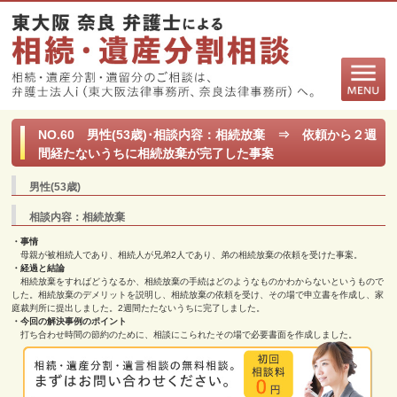
NO.60 男性(53歳)･相談内容：相続放棄 ⇒ 依頼から２週
間経たないうちに相続放棄が完了した事案
男性(53歳)
相談内容：相続放棄
・事情
母親が被相続人であり、相続人が兄弟2人であり、弟の相続放棄の依頼を受けた事案。
・経過と結論
相続放棄をすればどうなるか、相続放棄の手続はどのようなものかわからないというもので
した。相続放棄のデメリットを説明し、相続放棄の依頼を受け、その場で申立書を作成し、家
庭裁判所に提出しました。2週間たたないうちに完了しました。
・今回の解決事例のポイント
打ち合わせ時間の節約のために、相談にこられたその場で必要書面を作成しました。