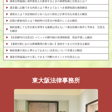
遺産分割協議に成年後見人が参加するときの基礎知識と注意点とは？
遺言書に記載できる内容とは？押さえておくべき基礎知識を徹底解説
遺留分とは？法定相続分と比べながら割合と計算方法を弁護士が解説
話題の家族信託とは？相続時の注意点や制度のしくみを解説
相続放棄しても空き家を管理する義務は消えない？責任回避の条件と手続き、注意点
を解説
【生前贈与の注意点】メリットや贈与税の非課税制度、現金手渡しも解説
【遺産分割における葬儀費用の取り扱い】負担すべき人や注意点を解説
相続放棄の流れと押さえておきたい注意点について弁護士が解説
遺産分割協議はやり直しできる？判断のポイントや注意点とは
東大阪法律事務所