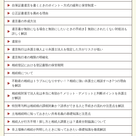
自筆証書遺言を書くときのポイント～方式の緩和と保管制度～
公正証書遺言を薦める理由
遺言書の作成方法
遺言書が無効になる場合と無効にしたいときの手続き】無効にされたくない対処法も
詳しく解説
遺留分
遺言執行は弁護士個人より弁護士法人を指定した方がリスクが低い
遺言執行者の権限の明確化
相続登記における登記書類の保管期間
相続税について
不動産の相続はトラブルになりやすい！？相続に強い弁護士に相談すべき7つの理由
を解説
相続税対策で法人化は本当に有効か? メリット・デメリットと判断ポイントを弁護士
が解説
特別寄与料は相続税の課税対象か？請求ができる人と手続きの流れや注意点を解説
土地相続時に知っておきたい共有名義の基礎知識と注意点
相続人が行方不明！探し方と相続人調査とは？遺産分割協議について
非上場株の相続が判明したときに知っておきたい基礎知識を徹底解説