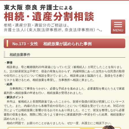
No.173・女性 相続放棄が認められた事例
相続放棄事件
・事情
相談者は、母と離婚後約20年疎遠になっていた父（被相続人）が死亡したことを知りまし
た。父の財産状況は不明で、借金の有無も分からず、内縁関係にあった女性から住民票の取得
や自宅のことなどについて相談を受けていました。相談者は妹と協議のうえ、負債を引き継ぐ
リスクを避けるため、相続放棄を希望し、当事務所へ相談に来ました。
・結果
当事務所にて事情をうかがい、必要な手続きを進めました。必要書類を整えたうえで家庭
裁判所へ相続放棄の申述を行い、相続放棄が受理されました。
・解決ポイント
本件は、被相続人と長期間疎遠であったことから、財産や負債の状況が把握しにくいケース
でした。また、内縁の方から各種手続や自宅のことについて相談を受けていたため、対応の仕
方によっては相続放棄に影響が出るおそれもあり得ました。そこで、状況を整理しながら必要
書類の収集を進め、期限に間に合うよう速やかに家庭裁判所へ申述を行った結果、相続放棄が
認められました。
相続の問題で、お困りのことがありましたら、ぜひ一度、弁護士にご相談下さい。