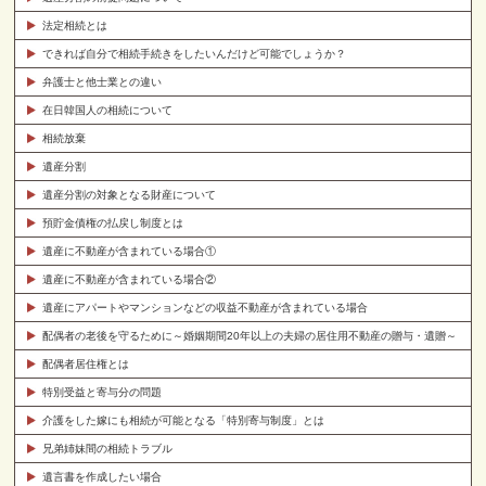
法定相続とは
できれば自分で相続手続きをしたいんだけど可能でしょうか？
弁護士と他士業との違い
在日韓国人の相続について
相続放棄
遺産分割
遺産分割の対象となる財産について
預貯金債権の払戻し制度とは
遺産に不動産が含まれている場合①
遺産に不動産が含まれている場合②
遺産にアパートやマンションなどの収益不動産が含まれている場合
配偶者の老後を守るために～婚姻期間20年以上の夫婦の居住用不動産の贈与・遺贈～
配偶者居住権とは
特別受益と寄与分の問題
介護をした嫁にも相続が可能となる「特別寄与制度」とは
兄弟姉妹間の相続トラブル
遺言書を作成したい場合