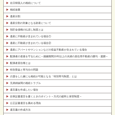
在日韓国人の相続について
相続放棄
遺産分割
遺産分割の対象となる財産について
預貯金債権の払戻し制度とは
遺産に不動産が含まれている場合①
遺産に不動産が含まれている場合②
遺産にアパートやマンションなどの収益不動産が含まれている場合
配偶者の老後を守るために～婚姻期間20年以上の夫婦の居住用不動産の贈与・遺贈～
配偶者居住権とは
特別受益と寄与分の問題
介護をした嫁にも相続が可能となる「特別寄与制度」とは
兄弟姉妹間の相続トラブル
遺言書を作成したい場合
自筆証書遺言を書くときのポイント～方式の緩和と保管制度～
公正証書遺言を薦める理由
遺言書の作成方法