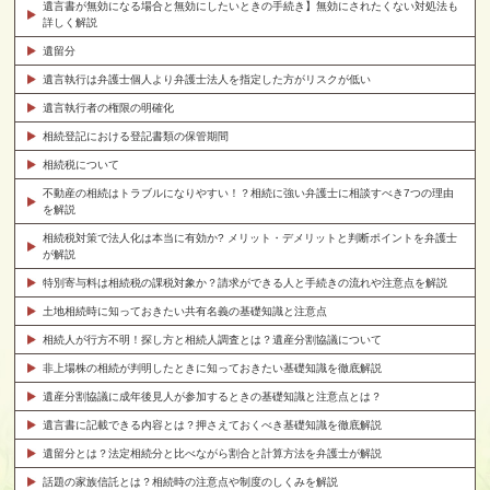
遺言書が無効になる場合と無効にしたいときの手続き】無効にされたくない対処法も
詳しく解説
遺留分
遺言執行は弁護士個人より弁護士法人を指定した方がリスクが低い
遺言執行者の権限の明確化
相続登記における登記書類の保管期間
相続税について
不動産の相続はトラブルになりやすい！？相続に強い弁護士に相談すべき7つの理由
を解説
相続税対策で法人化は本当に有効か? メリット・デメリットと判断ポイントを弁護士
が解説
特別寄与料は相続税の課税対象か？請求ができる人と手続きの流れや注意点を解説
土地相続時に知っておきたい共有名義の基礎知識と注意点
相続人が行方不明！探し方と相続人調査とは？遺産分割協議について
非上場株の相続が判明したときに知っておきたい基礎知識を徹底解説
遺産分割協議に成年後見人が参加するときの基礎知識と注意点とは？
遺言書に記載できる内容とは？押さえておくべき基礎知識を徹底解説
遺留分とは？法定相続分と比べながら割合と計算方法を弁護士が解説
話題の家族信託とは？相続時の注意点や制度のしくみを解説