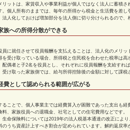
メリットは、家賃収入や事業利益が個人ではなく法人に蓄積さ
す。個人所有のままでは、毎年の所得から税金と生活費を差し
。法人化しておけば増加部分を法人側に切り分けられるので、
家族への所得分散ができる
役員に就任させて役員報酬を支払えることは、法人化のメリット
得を受け取っている場合、所得税と住民税を合わせた税率は高
、配偶者と子2名を役員とし、それぞれに役員報酬を支給すれば
。受け取った家族側では、給与所得控除後の金額に対して課税
経費として認められる範囲が広がる
することで、個人事業主では経費算入が困難であった支出も経
険料、家族役員への退職金、社宅としての住宅費用などです。
、生命保険料については2019年の法人税基本通達の改正によ
料のうち資産計上すべき割合が定められています。解約返戻率