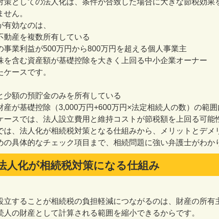
対策としての法人化は、条件が合致した場合に大きな節税効果
ません。
が有効なのは、
不動産を複数所有している
の事業利益が500万円から800万円を超える個人事業主
株を含む資産額が基礎控除を大きく上回る中小企業オーナー
たケースです。
、
と少額の預貯金のみを所有している
財産が基礎控除（3,000万円+600万円×法定相続人の数）の範
ケースでは、法人設立費用と維持コストが節税額を上回る可能
では、法人化が相続税対策となる仕組みから、メリットとデメ
めの具体的なチェック項目まで、相続問題に強い弁護士がわか
法人化が相続税対策になる仕組み
設立することが相続税の負担軽減につながるのは、財産の所有
続人の財産として計算される範囲を縮小できるからです。