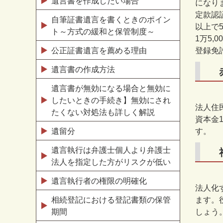
遺言書を作成したい場合
になり
定款認
自筆証書遺言を書くときのポイン
以上で
ト～方式の緩和と保管制度～
1万5,
公正証書遺言を薦める理由
登録免
遺言書の作成方法
遺言書が無効になる場合と無効に
したいときの手続き】無効にされ
法人住
たくない対処法も詳しく解説
資本金
遺留分
す。
遺言執行は弁護士個人より弁護士
法人を指定した方がリスクが低い
遺言執行者の権限の明確化
法人化
相続登記における登記書類の保管
ます。
期間
しょう