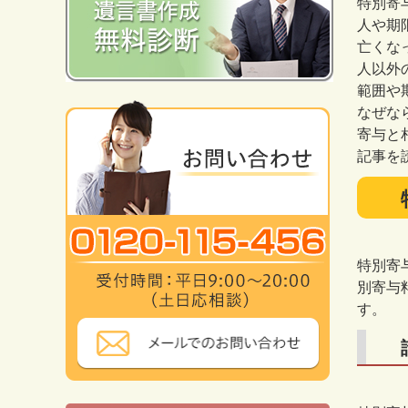
特別寄
人や期
亡くな
人以外
範囲や
なぜな
寄与と
記事を
特別寄
別寄与
す。