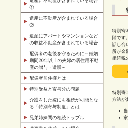
遺産に不動産が含まれている場合
①
遺産に不動産が含まれている場合
②
特別寄
遺産にアパートやマンションなど
階です
の収益不動産が含まれている場合
話し合
所が金
配偶者の老後を守るために～婚姻
相続税
期間20年以上の夫婦の居住用不動
産の贈与・遺贈～
配偶者居住権とは
特別受益と寄与分の問題
特別寄
方法が
介護をした嫁にも相続が可能とな
る「特別寄与制度」とは
当
兄弟姉妹間の相続トラブル
家