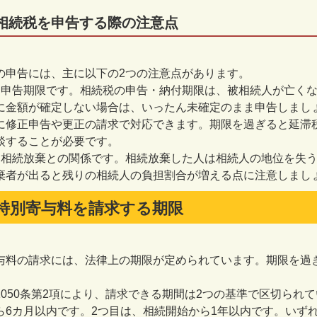
相続税を申告する際の注意点
の申告には、主に以下の
2
つの注意点があります。
は申告期限です。相続税の申告・納付期限は、被相続人が亡く
に金額が確定しない場合は、いったん未確定のまま申告しまし
に修正申告や更正の請求で対応できます。期限を過ぎると延滞
談することが必要です。
は相続放棄との関係です。相続放棄した人は相続人の地位を失
棄者が出ると残りの相続人の負担割合が増える点に注意しまし
特別寄与料を請求する期限
与料の請求には、法律上の期限が定められています。期限を過
1050
条第
2
項により、請求できる期間は
2
つの基準で区切られて
ら
6
カ月以内です。
2
つ目は、相続開始から
1
年以内です。いず