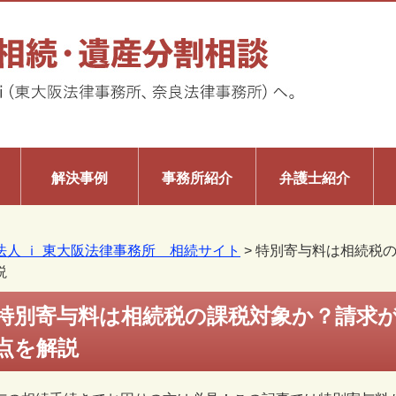
解決事例
事務所紹介
弁護士紹介
法人 ｉ 東大阪法律事務所 相続サイト
>
特別寄与料は相続税
説
特別寄与料は相続税の課税対象か？請求
点を解説