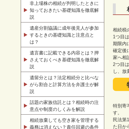
非上場株の相続が判明したときに
知っておきたい基礎知識を徹底解
説
遺産分割協議に成年後見人が参加
相続税
するときの基礎知識と注意点と
1
つ目
は？
期限内
確定後
遺言書に記載できる内容とは？押
家へ相
さえておくべき基礎知識を徹底解
2
つ目
説
し、放
遺留分とは？法定相続分と比べな
がら割合と計算方法を弁護士が解
説
話題の家族信託とは？相続時の注
特別寄
意点や制度のしくみを解説
す。
民法第
相続放棄しても空き家を管理する
た日か
義務は消えない？責任回避の条件