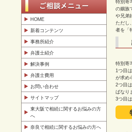
特別寄
の姻族
や兄弟
HOME
ただし
者を「
新着コンテンツ
事務所紹介
弁護士紹介
特別寄
解決事例
1
つ目
弁護士費用
が求め
2
つ目
お問い合わせ
ばなり
サイトマップ
3
つ目
東大阪で相続に関するお悩みの方
へ
奈良で相続に関するお悩みの方へ