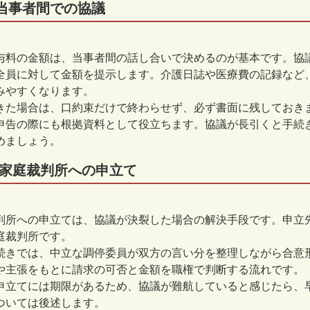
当事者間での協議
与料の金額は、当事者間の話し合いで決めるのが基本です。協
全員に対して金額を提示します。介護日誌や医療費の記録など
みやすくなります。
きた場合は、口約束だけで終わらせず、必ず書面に残しておき
申告の際にも根拠資料として役立ちます。協議が長引くと手続
めましょう。
家庭裁判所への申立て
判所への申立ては、協議が決裂した場合の解決手段です。申立
庭裁判所です。
続きでは、中立な調停委員が双方の言い分を整理しながら合意
や主張をもとに請求の可否と金額を職権で判断する流れです。
申立てには期限があるため、協議が難航していると感じたら、
ついては後述します。