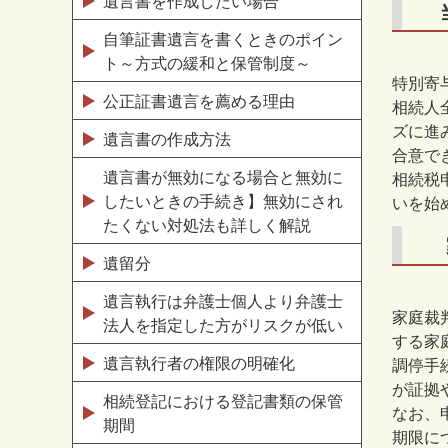
遺言書を作成したい場合
自筆証書遺言を書くときのポイン
ト～方式の緩和と保管制度～
特別寄
公正証書遺言を薦める理由
相続人
ズに進
遺言書の作成方法
合意で
遺言書が無効になる場合と無効に
相続税
したいときの手続き】無効にされ
いを始
たくない対処法も詳しく解説
遺留分
遺言執行は弁護士個人より弁護士
家庭裁
法人を指定した方がリスクが低い
する家
遺言執行者の権限の明確化
調停手
が証拠
相続登記における登記書類の保管
なお、
期間
期限に