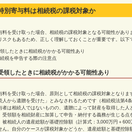
特別寄与料は相続税の課税対象か
与料を受け取った場合、相続税の課税対象となる可能性があり
リスクもあるため、正しく理解しておくことが重要です。以下
領したときに相続税がかかる可能性あり
続税を申告する際の注意点
受領したときに相続税がかかる可能性あり
与料を受け取った場合、原則として相続税の課税対象となりま
続人から遺贈を受けた」とみなされるためです（相続税法第
4
与者は相続人ではないものの、遺贈によって財産を取得した人
、受領額を相続財産に加算して申告・納付する義務が生じる点
、被相続人の遺産総額が基礎控除額（計算式：
3,000
万円＋
600
せん。自分のケースが課税対象かどうか、遺産総額と基礎控除