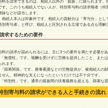
与料を請求できるのは、相続人以外の「親族」に限られます。
です。このうち相続人でない人が、特別寄与料の請求権者（特
姉妹などが該当します。
、相続人本人は対象外です。相続人の貢献分は「寄与分」とし
特別寄与者」と呼び、相続人と区別される立場である点も理解
請求するための要件
与料の請求が認められるには、主に
3
つの要件を満たす必要が
は「無償性」です。報酬を受けずに労務を提供したこと、また
られます。
は「因果関係」です。療養看護などの労務提供が、被相続人の
ません。精神的な支えになったというだけでは不十分です。
は「特別性」です。通常の親族間の扶養義務を超える、顕著な
特別寄与料の請求ができる人と手続きの流れ