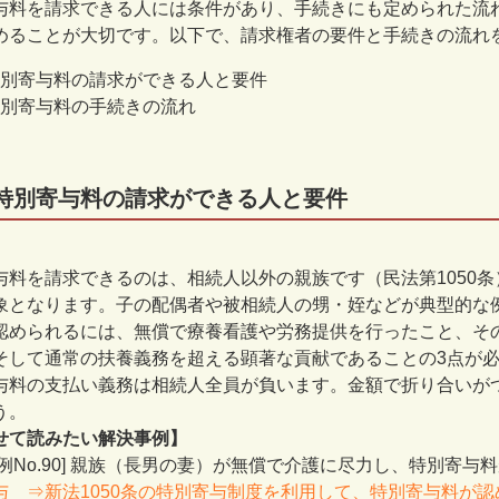
与料を請求できる人には条件があり、手続きにも定められた流
めることが大切です。以下で、請求権者の要件と手続きの流れ
別寄与料の請求ができる人と要件
別寄与料の手続きの流れ
特別寄与料の請求ができる人と要件
与料を請求できるのは、相続人以外の親族です（民法第
1050
条
象となります。子の配偶者や被相続人の甥・姪などが典型的な
認められるには、無償で療養看護や労務提供を行ったこと、そ
そして通常の扶養義務を超える顕著な貢献であることの
3
点が
与料の支払い義務は相続人全員が負います。金額で折り合いが
う。
せて読みたい解決事例】
事例No.90] 親族（長男の妻）が無償で介護に尽力し、特別寄
与 ⇒新法1050条の特別寄与制度を利用して、特別寄与料が