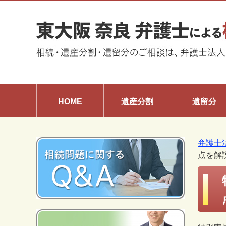
HOME
遺産分割
遺留分
弁護士
点を解