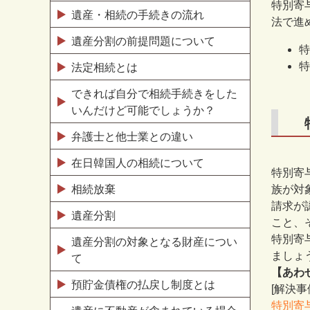
特別寄
遺産・相続の手続きの流れ
法で進
遺産分割の前提問題について
特
特
法定相続とは
できれば自分で相続手続きをした
いんだけど可能でしょうか？
弁護士と他士業との違い
在日韓国人の相続について
特別寄
相続放棄
族が対
請求が
遺産分割
こと、
特別寄
遺産分割の対象となる財産につい
ましょ
て
【あわ
預貯金債権の払戻し制度とは
[解決
特別寄