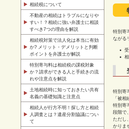
相続税について
不動産の相続はトラブルになりや
すい！？相続に強い弁護士に相談
すべき7つの理由を解説
特別寄
ながる
相続税対策で法人化は本当に有効
か? メリット・デメリットと判断
受
ポイントを弁護士が解説
相
特別寄与料は相続税の課税対象
か？請求ができる人と手続きの流
れや注意点を解説
土地相続時に知っておきたい共有
特別寄
名義の基礎知識と注意点
「被相
特別寄
相続人が行方不明！探し方と相続
段階で
人調査とは？遺産分割協議につい
ただし
て
かりま