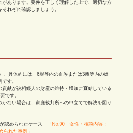
れがあります。要件を正しく理解した上で、適切な方
をそれぞれ確認しましょう。
）。具体的には、
6
親等内の血族または
3
親等内の姻
例です。
の貢献が被相続人の財産の維持・増加に直結している
必要です。
つかない場合は、家庭裁判所への申立てで解決を図り
与料が認められたケース
「
No.90 女性・相談内容：
認められた事例
」