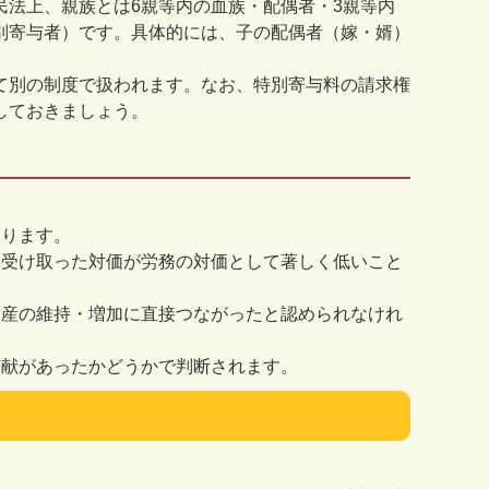
民法上、親族とは
6
親等内の血族・配偶者・
3
親等内
別寄与者）です。具体的には、子の配偶者（嫁・婿）
て別の制度で扱われます。なお、特別寄与料の請求権
しておきましょう。
あります。
は受け取った対価が労務の対価として著しく低いこと
財産の維持・増加に直接つながったと認められなけれ
貢献があったかどうかで判断されます。