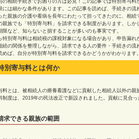
与の相続手続きでお困りの方は必見！この記事では特別寄与料
限には細かな条件があります。この記事を読めば、手続きの流
った親族の介護や看病を長年にわたって担ってきたのに、相続
の親族でも「特別寄与料」を請求できる制度があります。しか
期限など、知らないと損することが多いのも事実です。
ら特別寄与料は相続税の課税対象になる場合があり、申告漏れ
相続の関係を整理しながら、請求できる人の要件・手続きの流
読めば、自分が特別寄与料を請求できるかどうかがわかります
特別寄与料とは何か
与料とは、被相続人の療養看護などに貢献した相続人以外の親
料制度は、
2019
年の民法改正で新設されました。貢献に見合っ
請求できる親族の範囲