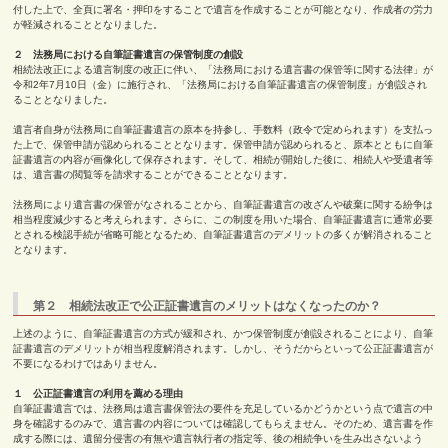
付した上で、全頁に署名・押印をすることで遺言を作成することが可能となり、作成者の労力
が軽減されることとなりました。
２ 法務局における自筆証書遺言の保管制度の創設
相続法改正による遺言制度の改正に伴い、「法務局における遺言書の保管等に関する法律」が
令和
2
年
7
月
10
日（金）に施行され、「法務局における自筆証書遺言の保管制度」が創設され
ることとなりました。
遺言者自身が法務局に自筆証書遺言の原本を持参し、手数料（政令で定められます）を支払っ
た上で、保管申請が認められることとなります。保管申請が認められると、原本とともに自筆
証書遺言の内容が画像化して保存されます。そして、相続が開始した後に、相続人や受遺者等
は、遺言書の閲覧等を請求することができることとなります。
法務局により遺言書の保管がなされることから、自筆証書遺言の改ざんや破棄に関する紛争は
相当程度減少すると考えられます。さらに、この制度を用いた場合、自筆証書遺言に通常必要
とされる検認手続が省略可能となるため、自筆証書遺言のデメリットの多くが解消されること
となります。
第２ 相続法改正で公正証書遺言のメリットはなくなったのか？
上述のように、自筆証書遺言の方式が緩和され、かつ保管制度が創設されることにより、自筆
証書遺言のデメリットが相当程度解消されます。しかし、そうだからといって公正証書遺言が
不要になるわけではありません。
１ 公正証書遺言の利用を薦める理由
自筆証書遺言では、法務局は遺言書保管法の要件を充足しているかどうかという点で遺言の中
身を確認するのみで、遺言書の内容については確認してもらえません。そのため、遺言書を作
成する際には、遺留分侵害の有無や遺言執行者の指定等、後の相続争いを生み出さないよう