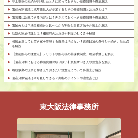
非上場株の相続が判明したときに知っておきたい基礎知識を徹底解説
遺産分割協議に成年後見人が参加するときの基礎知識と注意点とは？
遺言書に記載できる内容とは？押さえておくべき基礎知識を徹底解説
遺留分とは？法定相続分と比べながら割合と計算方法を弁護士が解説
話題の家族信託とは？相続時の注意点や制度のしくみを解説
相続放棄しても空き家を管理する義務は消えない？責任回避の条件と手続き、注意点
を解説
【生前贈与の注意点】メリットや贈与税の非課税制度、現金手渡しも解説
【遺産分割における葬儀費用の取り扱い】負担すべき人や注意点を解説
相続放棄の流れと押さえておきたい注意点について弁護士が解説
遺産分割協議はやり直しできる？判断のポイントや注意点とは
東大阪法律事務所