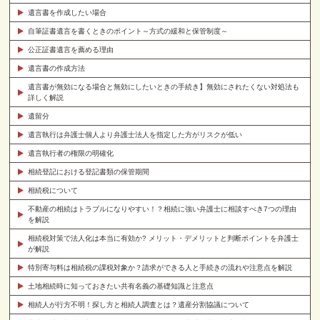
遺言書を作成したい場合
自筆証書遺言を書くときのポイント～方式の緩和と保管制度～
公正証書遺言を薦める理由
遺言書の作成方法
遺言書が無効になる場合と無効にしたいときの手続き】無効にされたくない対処法も
詳しく解説
遺留分
遺言執行は弁護士個人より弁護士法人を指定した方がリスクが低い
遺言執行者の権限の明確化
相続登記における登記書類の保管期間
相続税について
不動産の相続はトラブルになりやすい！？相続に強い弁護士に相談すべき7つの理由
を解説
相続税対策で法人化は本当に有効か? メリット・デメリットと判断ポイントを弁護士
が解説
特別寄与料は相続税の課税対象か？請求ができる人と手続きの流れや注意点を解説
土地相続時に知っておきたい共有名義の基礎知識と注意点
相続人が行方不明！探し方と相続人調査とは？遺産分割協議について