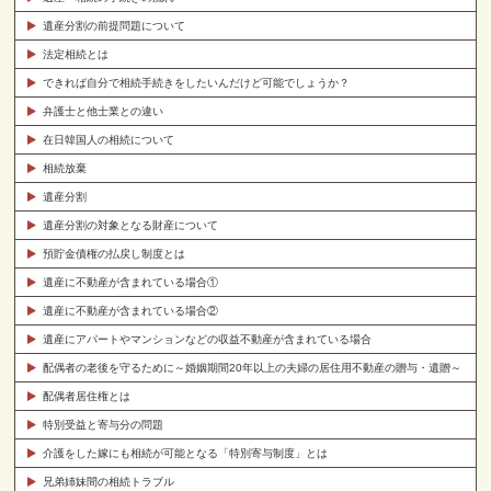
遺産分割の前提問題について
法定相続とは
できれば自分で相続手続きをしたいんだけど可能でしょうか？
弁護士と他士業との違い
在日韓国人の相続について
相続放棄
遺産分割
遺産分割の対象となる財産について
預貯金債権の払戻し制度とは
遺産に不動産が含まれている場合①
遺産に不動産が含まれている場合②
遺産にアパートやマンションなどの収益不動産が含まれている場合
配偶者の老後を守るために～婚姻期間20年以上の夫婦の居住用不動産の贈与・遺贈～
配偶者居住権とは
特別受益と寄与分の問題
介護をした嫁にも相続が可能となる「特別寄与制度」とは
兄弟姉妹間の相続トラブル