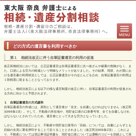
どの方式の遺言書を利用すべきか
第１ 相続法改正に伴う自筆証書遺言の利用の促進
改正前相続法においては、公正証書遺言は自筆証書遺言に比べ改ざんや破棄の危険がなく、ま
た、口述による労力の軽減という明確なメリットがありました。その結果、現状、わが国にお
ける遺言書の利用状況としては、公正証書遺言がそのほとんどを占め、自筆証書遺言の利用は
１割程度に留まることとなっております。
しかし、相続法改正による以下の様な遺言制度の改正に伴い、自筆証書遺言の利用が促進され
る方向に向かうと予想されます。
１ 自筆証書遺言の方式緩和
自筆証書遺言の作成には、原則として遺言者が「全文」を自書しなければなりません（改正民
法
968
条
1
項）。そして、不動産の所在地や、預貯金口座の口座番号等、全てを自書しなけれ
ばならないとされていたため、遺言者にとって大きな労力となっていました。
しかし、相続法改正により、不動産や預貯金口座等の「目録」については、自書によらずとも
目録の全頁に署名押印することで足りることとされました（改正民法
968
条
2
項）。これによ
り、不動産については登記事項証明書を、預貯金口座については通帳のコピーを別紙として添