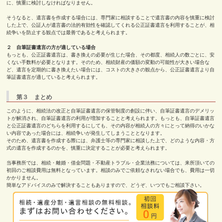
に、慎重に検討しなければなりません。
そうなると、遺言書を作成する場合には、専門家に相談することで遺言書の内容を慎重に検討
した上で、公証人が遺言書の法的有効性を確認してくれる公正証書遺言を利用することが、相
続争いを防止する観点では最善であると考えられます。
２ 自筆証書遺言の方が適している場合
もっとも、公正証書遺言は、書き換えの必要が生じた場合、その都度、相続人の数ごとに、安
くない手数料が必要となります。そのため、相続財産の価額の変動の可能性が大きい場合な
ど、遺言を定期的に書き換えたい場合には、コストの大きさの観点から、公正証書遺言より自
筆証書遺言が適していると考えられます。
第３ まとめ
このように、相続法の改正と自筆証書遺言の保管制度の創設に伴い、自筆証書遺言のデメリッ
トが解消され、自筆証書遺言の利用が増加することと考えられます。もっとも、自筆証書遺言
と公正証書遺言のどちらを利用するにしても、その内容が相続人の方々にとって納得のいかな
い内容であった場合には、相続争いが発生してしまうこととなります。
そのため、遺言書を作成する際には、弁護士等の専門家に相談した上で、どのような内容・方
式の遺言を作成するのかを、慎重に決定することが必要と考えられます。
当事務所では、相続・離婚・借金問題・不動産トラブル・企業法務については、来所頂いての
初回のご相談費用は無料となっています。相談のみでご依頼なされない場合でも、費用は一切
かかりません。
簡単なアドバイスのみで解決することもありますので、どうぞ、いつでもご相談下さい。